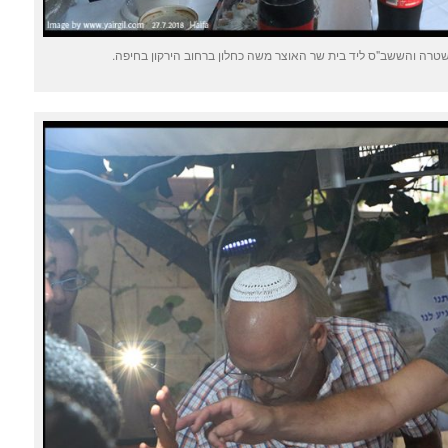
ה והששב"ס ליד בית שר האוצר משה כחלון ברחוב הירקון בחיפה.