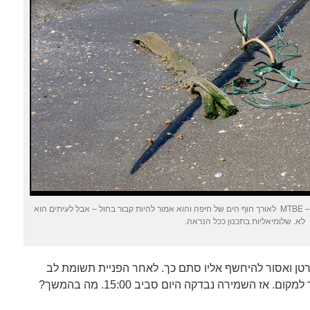
הצינור נוליך חומר מסוכן ששמו אם.טי.בי.אי – MTBE לאורך חוף הים של חיפה והוא אמור להיות קבור בחול – אבל לעיתים הוא
לא. שלומיאליות בתכנון ככל הנראה.
 ומסרטן ואסור להיחשף אליו סתם כך. לאחר הפניית תשומת לב
ז השמירה נבדקה היום סביב 15:00. מה בהמשך?