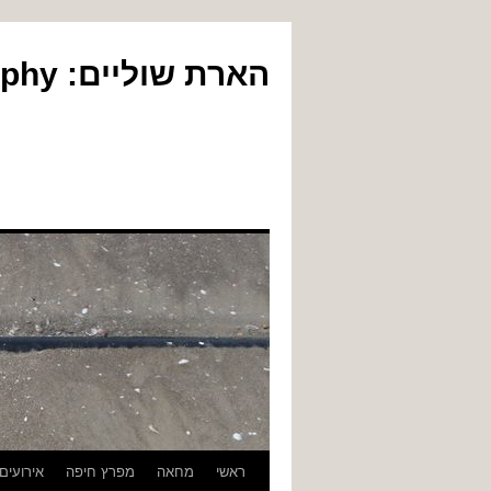
הארת שוליים: Yair Gil Photography
לדלג
ראשי
מחאה
מפרץ חיפה
אירועים