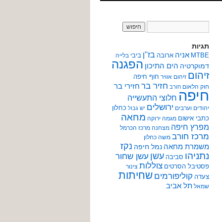
תגיות
אניה
בז"ן
MTBE
ארובה
ביבי
בלייה
הפגנה
הים התיכון
דמוקרטיה
זיהום
חוף חיפה
זיהום אוויר
חזיר בר
חזירי בר
חוק הלאום
חורב
חיפה
חלוצי התעשייה
ירושלים
כחלון
יהודים וערבים
יש גבול
מחאה
כתבי אישום
מגמה ירוקה
מפרץ חיפה
מצחנה
מרכז הכרמל
מרכז חורב
משה כחלון
נקז
משמרת מחאה
נמל חיפה
נתניהו
עשן
עשן שחור
סביבה
צוללות
פסטיבל הסרטים
צינור
שחיתות
קוליפורמים
צעדה
תל אביב
שמאל