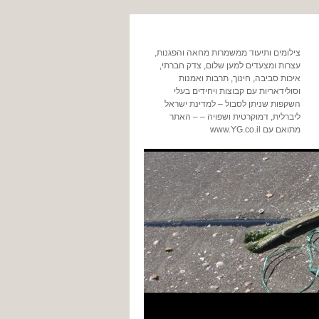
צילומים ותיעוד ממשמרות מחאה והפגנות,
עצרות ומצעדים למען שלום, צדק חברתי,
איכות סביבה, חינוך, תרבות ואמנות
וסולידאריות עם קבוצות ויחידים בעלי
השקפות שניתן לסבול – למדינת ישראל
ליברלית, דמוקרטית ושפויה – – האתר
מתואם עם www.YG.co.il