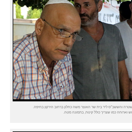
ה והששב"ס ליד בית שר האוצר משה כחלון ברחוב הירקון בחיפה.
וש וארוחה כמו שצריך כולל קינוח, בתמונה מטה.