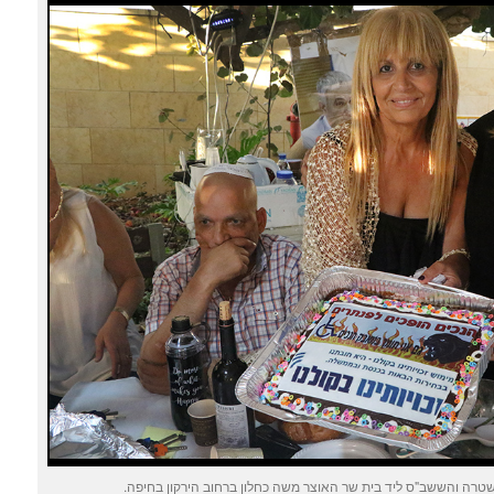
ה והששב"ס ליד בית שר האוצר משה כחלון ברחוב הירקון בחיפה.