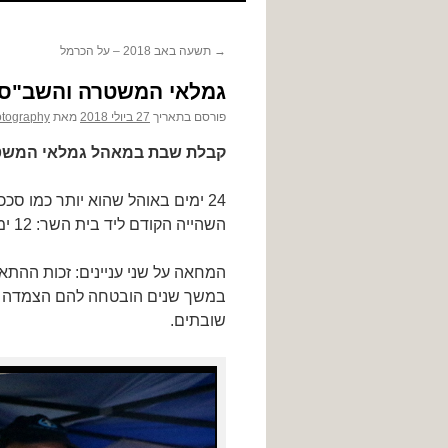
לתוכן
→
תשעה באב 2018 – על הכרמל
גמלאי המשטרה והשב"ס 180727
פורסם בתאריך
27 ביולי 2018
מאת
tography
קבלת שבת במאהל גמלאי המשט
24 ימים באוהל שהוא יותר כמו ס
השהייה הקודם ליד בית השר: 12 ימים, של הקבוצות הסביבתיות החיפאית.
המחאה על שני עניינים: זכות ההת
במשך שנים הובטחה להם הצמדה ל
שובתים.