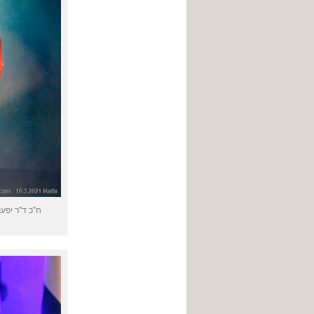
ח"כ ד"ר יפעת