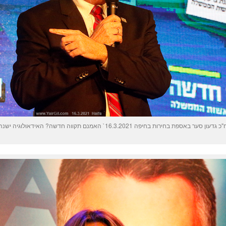
כ גדעון סער באספת בחירות בחיפה 16.3.2021` האמנם תקווה חדשה? האידאולוגיה ישנה