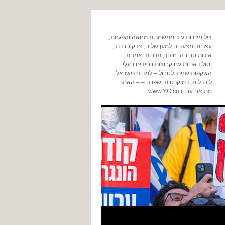
צילומים ותיעוד ממשמרות מחאה והפגנות,
עצרות ומצעדים למען שלום, צדק חברתי,
איכות סביבה, חינוך, תרבות ואמנות
וסולידאריות עם קבוצות ויחידים בעלי
השקפות שניתן לסבול – למדינת ישראל
ליברלית, דמוקרטית ושפויה – – האתר
מתואם עם www.YG.co.il