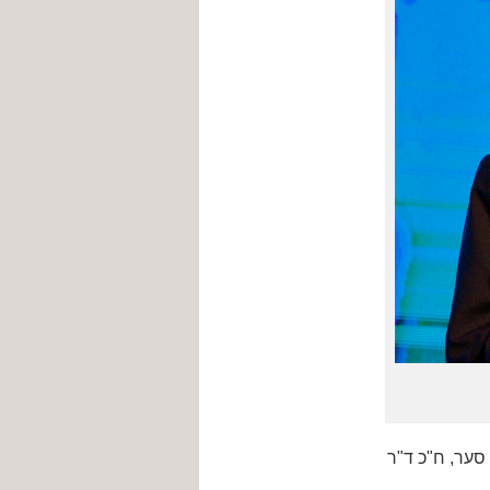
יפה 16.3.2021. עם ח"כ גידעון סער, ח"כ ד"ר