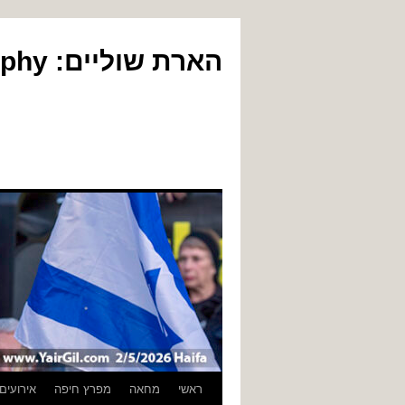
הארת שוליים: Yair Gil Photography
לדלג
ראשי
מחאה
מפרץ חיפה
אירועים