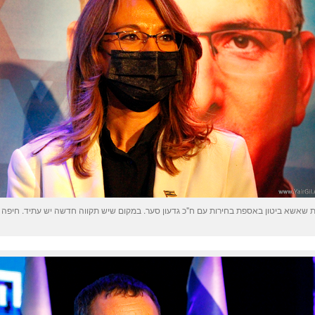
 שאשא ביטון באספת בחירות עם ח"כ גדעון סער. במקום שיש תקווה חדשה יש עתיד. חיפה 16.3.2021