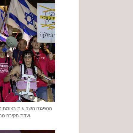
ההפגנה השבועית בצומת מר
ועדת חקירה ממלכתית לטבח 710