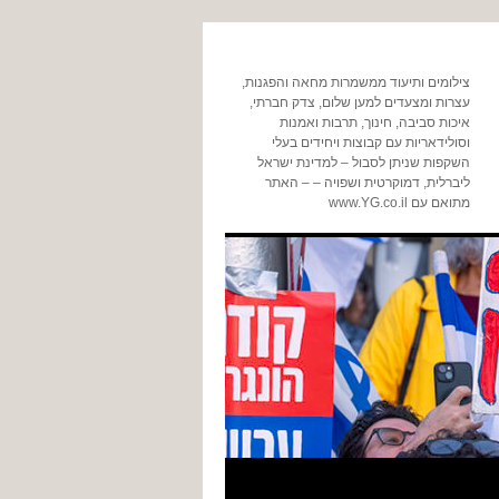
צילומים ותיעוד ממשמרות מחאה והפגנות,
עצרות ומצעדים למען שלום, צדק חברתי,
איכות סביבה, חינוך, תרבות ואמנות
וסולידאריות עם קבוצות ויחידים בעלי
השקפות שניתן לסבול – למדינת ישראל
ליברלית, דמוקרטית ושפויה – – האתר
מתואם עם www.YG.co.il