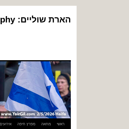
הארת שוליים: Yair Gil Photography
לדלג
ראשי
מחאה
מפרץ חיפה
אירועים