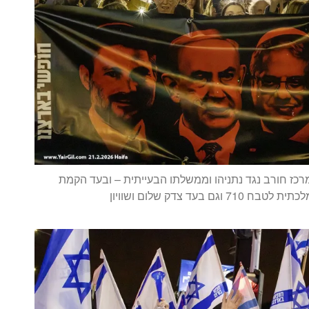
כז חורב נגד נתניהו וממשלתו הבעייתית – ובעד הקמת
 וגם בעד צדק שלום ושוויון