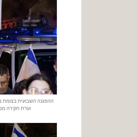
ההפגנה השבועית בצומת מר
ועדת חקירה ממלכתית לטבח 710