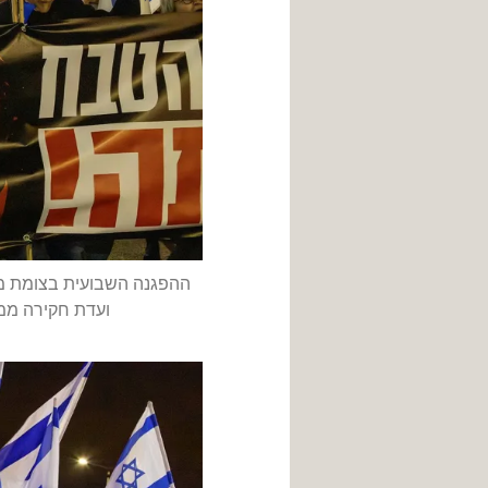
ההפגנה השבועית בצומת מר
ועדת חקירה ממלכתית לטבח 710