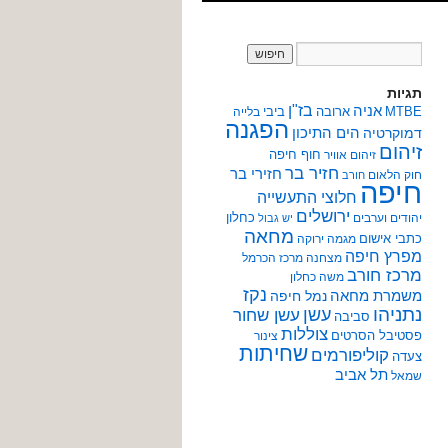
תגיות
אניה
בז"ן
MTBE
ארובה
ביבי
בלייה
הפגנה
הים התיכון
דמוקרטיה
זיהום
חוף חיפה
זיהום אוויר
חזיר בר
חזירי בר
חוק הלאום
חורב
חיפה
חלוצי התעשייה
ירושלים
כחלון
יהודים וערבים
יש גבול
מחאה
כתבי אישום
מגמה ירוקה
מפרץ חיפה
מצחנה
מרכז הכרמל
מרכז חורב
משה כחלון
נקז
משמרת מחאה
נמל חיפה
נתניהו
עשן
עשן שחור
סביבה
צוללות
פסטיבל הסרטים
צינור
שחיתות
קוליפורמים
צעדה
תל אביב
שמאל