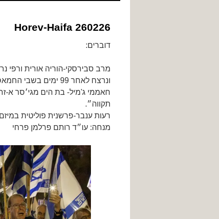
לתוכן
Horev-Haifa 260226
דוברים:
מרב סבירסקי-הוריה אורית ורפי נ
ונרצח לאחר 99 ימים בשבי החמאס.
חאממי ג'מיל- בת הים מגי׳סר א-ז
תקווה״.
רעות ענבר-פרשנית פוליטית במיז
מנחה: עו״ד רותם פרלמן פרחי