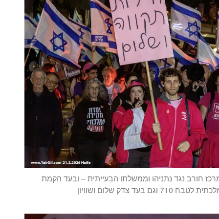
כז חורב נגד נתניהו וממשלתו הבעייתית – ובעד הקמת
 וגם בעד צדק שלום ושוויון