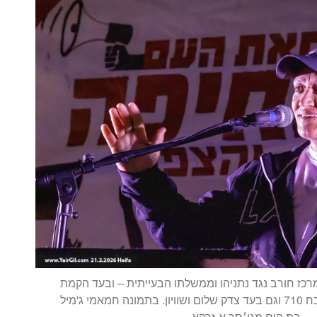
כז חורב נגד נתניהו וממשלתו הבעייתית – ובעד הקמת
ועדת חקירה ממלכתית לטבח 710 וגם בעד צדק שלום ושוויון. בתמונה חמאמי ג'מיל
– בת הים מגי׳סר א-זרקא