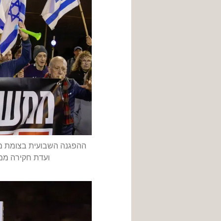
ההפגנה השבועית בצומת מר
ועדת חקירה ממלכתית לטבח 710