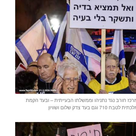
כז חורב נגד נתניהו וממשלתו הבעייתית – ובעד הקמת
 וגם בעד צדק שלום ושוויון