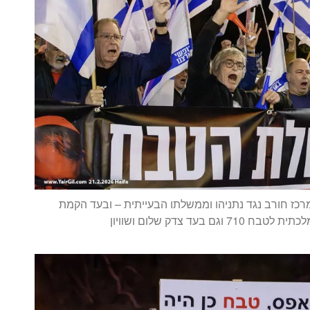
כז חורב נגד נתניהו וממשלתו הבעייתית – ובעד הקמת
 וגם בעד צדק שלום ושוויון