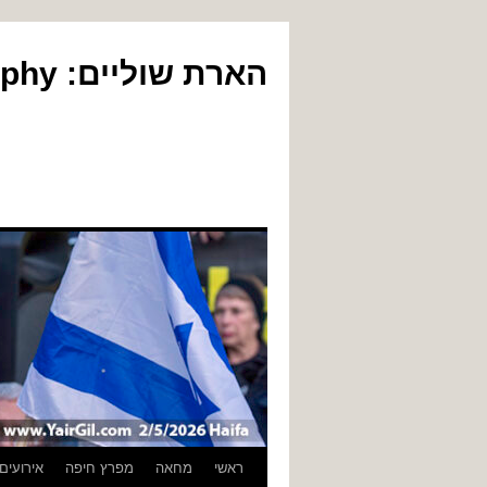
הארת שוליים: Yair Gil Photography
לדלג
ראשי
מחאה
מפרץ חיפה
אירועים