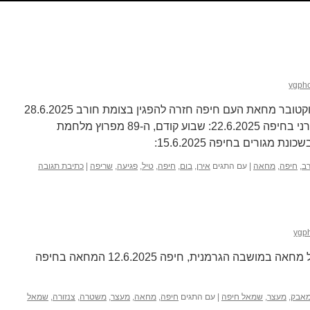
ygph
השבוע ה-91 למלחמת השבעה באוקטובר מחאת העם חיפה חזרה להפגין בצומת חורב 28.6.2025
שבוע לפני כן, שבוע 90, פגע טיל אירני בחיפה 22.6.2025: שבוע קודם, ה-89 מפרוץ מלחמת
מגורים בחיפה 15.6.2025:
רב
,
חיפה
,
מחאה
|
עם התגים
אירן
,
בום
,
חיפה
,
טיל
,
פגיעה
,
שריפה
|
כתיבת תגובה
ygp
השבוע ה-88 למלחמת חרבות ברזל מחאה במושבה הגרמנית, חיפה 12.6.2025 המחאה בחיפה
אבק
,
מעצר
,
שמאל חיפה
|
עם התגים
חיפה
,
מחאה
,
מעצר
,
משטרה
,
צנזורה
,
שמאל