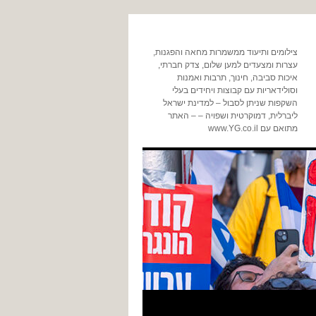
צילומים ותיעוד ממשמרות מחאה והפגנות,
עצרות ומצעדים למען שלום, צדק חברתי,
איכות סביבה, חינוך, תרבות ואמנות
וסולידאריות עם קבוצות ויחידים בעלי
השקפות שניתן לסבול – למדינת ישראל
ליברלית, דמוקרטית ושפויה – – האתר
מתואם עם www.YG.co.il