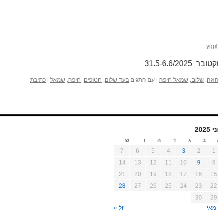
ygp
אה
,
שלום
,
שמאל חיפה
|
עם התגים
בעד שלום
,
חטופים
,
חיפה
,
שמאל
|
כתיבת
י 2025
ב
ג
ד
ה
ו
ש
7
6
5
4
3
2
1
14
13
12
11
10
9
8
21
20
19
18
17
16
15
28
27
26
25
24
23
22
30
29
מאי
יול »