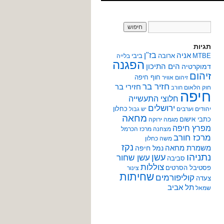
תגיות
אניה
בז"ן
MTBE
ארובה
ביבי
בלייה
הפגנה
הים התיכון
דמוקרטיה
זיהום
חוף חיפה
זיהום אוויר
חזיר בר
חזירי בר
חוק הלאום
חורב
חיפה
חלוצי התעשייה
ירושלים
כחלון
יהודים וערבים
יש גבול
מחאה
כתבי אישום
מגמה ירוקה
מפרץ חיפה
מצחנה
מרכז הכרמל
מרכז חורב
משה כחלון
נקז
משמרת מחאה
נמל חיפה
נתניהו
עשן
עשן שחור
סביבה
צוללות
פסטיבל הסרטים
צינור
שחיתות
קוליפורמים
צעדה
תל אביב
שמאל