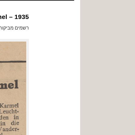
לתוכן
el – 1935
רשמים מביקור בכרמל / דר