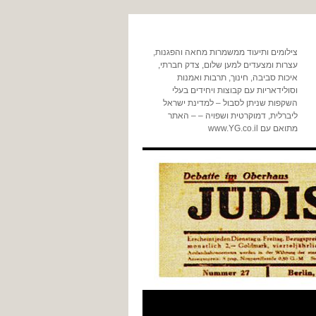
צילומים ותיעוד ממשמרות מחאה והפגנות,
עצרות ומצעדים למען שלום, צדק חברתי,
איכות סביבה, חינוך, תרבות ואמנות
וסולידאריות עם קבוצות ויחידים בעלי
השקפות שניתן לסבול – למדינת ישראל
ליברלית, דמוקרטית ושפויה – – האתר
מתואם עם www.YG.co.il