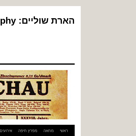
הארת שוליים: Yair Gil Photography
לדלג
ראשי
מחאה
מפרץ חיפה
אירועים