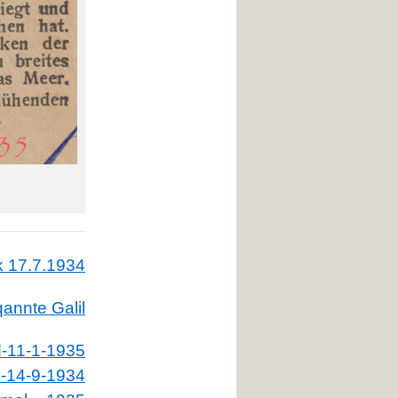
17.7.1934 Spazierfahrt Zum Jarmuk
nnte Galil
-11-1-1935
14-9-1934-Auf historischem Boden