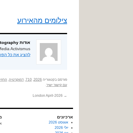
צילומים מהאירוע
אודות ygphotography
edia Activismus
להציג את כל הפוסטים מאת
פורסם בקטגוריה
2026
,
710
,
דמוקרטיה
,
החזית
עם קישור ישיר
.
London April-2026
→
ארכיונים
מא
אוגוסט 2026
א
יולי 2026