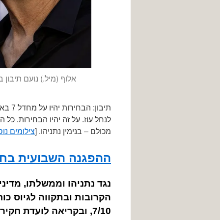
אלוף (מיל.) נועם תיבון בה
תיבון
לנחל עוז. על זה יהיו הבחירות. כל
מכולם – בנימין נתניהו. [
צילומים נו
ההפגנה השבועית בח
נגד נתניהו וממשלתו, מדינ
הקרובות ובתקווה לגיוס כו
7/10, ובקריאה לועדת חקירה ממלכתית לאותו המחדל –