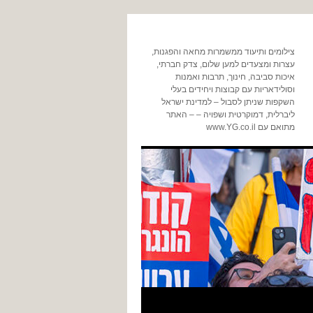
צילומים ותיעוד ממשמרות מחאה והפגנות,
עצרות ומצעדים למען שלום, צדק חברתי,
איכות סביבה, חינוך, תרבות ואמנות
וסולידאריות עם קבוצות ויחידים בעלי
השקפות שניתן לסבול – למדינת ישראל
ליברלית, דמוקרטית ושפויה – – האתר
מתואם עם www.YG.co.il