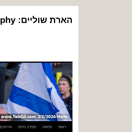
הארת שוליים: Yair Gil Photography
לדלג
ראשי
מחאה
מפרץ חיפה
אירועים