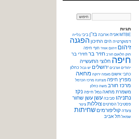
תגיות
אניה
בז"ן
MTBE
ארובה
ביבי
בלייה
הפגנה
הים התיכון
דמוקרטיה
זיהום
חוף חיפה
זיהום אוויר
חזיר בר
חזירי בר
חוק הלאום
חורב
חיפה
חלוצי התעשייה
ירושלים
כחלון
יהודים וערבים
יש גבול
מחאה
כתבי אישום
מגמה ירוקה
מפרץ חיפה
מצחנה
מרכז הכרמל
מרכז חורב
משה כחלון
נקז
משמרת מחאה
נמל חיפה
נתניהו
עשן
עשן שחור
סביבה
צוללות
פסטיבל הסרטים
צינור
שחיתות
קוליפורמים
צעדה
תל אביב
שמאל