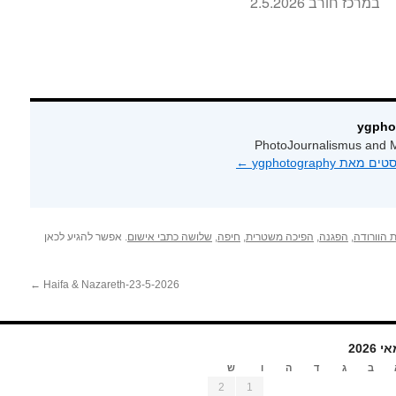
במרכז חורב 2.5.2026
PhotoJournalismus and M
 ygphotography‏
←
 הוורודה
,
הפגנה
,
הפיכה משטרית
,
חיפה
,
שלושה כתבי אישום
. אפשר להגיע לכאן
←
Haifa & Nazareth-23-5-2026
י 2026
ב
ג
ד
ה
ו
ש
2
1