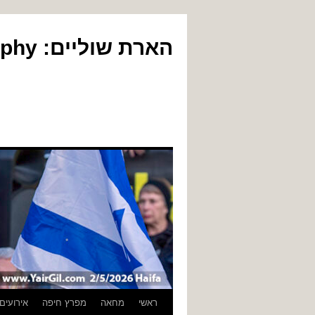
הארת שוליים: Yair Gil Photography
לדלג
ראשי
מחאה
מפרץ חיפה
אירועים