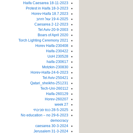
18-11-2023 Haifa Caesarea
18-3-2023 Protest in Haifa
18.7.2023 Horev-Haifa
19-4-2025 עגל הזהב
2-12-2023 Caesarea
20-9-2003-Tel Aviv
2020 Boars of April
2021 Torch Lighting Ceremony
230408-Horev Haifa
230422-Haifa
230528 UoH
230617-haifa
230830-Motzkin
24-6-2023-Horev-Haifa
250421-Tel Aviv
251231-Qatari_sheikhs
260112-Tech-Uni
260129-Haifa
260207-Horev
27 week
28-5-2025 כנס סביבתי
29-6-2023 No education – no
democracy
30-3-2024 caesarea
31-3-2024 Jerusalem