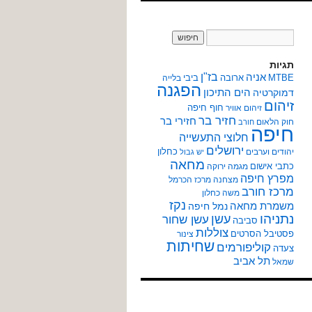
תגיות
אניה
בז"ן
MTBE
ארובה
ביבי
בלייה
הפגנה
הים התיכון
דמוקרטיה
זיהום
חוף חיפה
זיהום אוויר
חזיר בר
חזירי בר
חוק הלאום
חורב
חיפה
חלוצי התעשייה
ירושלים
כחלון
יהודים וערבים
יש גבול
מחאה
כתבי אישום
מגמה ירוקה
מפרץ חיפה
מצחנה
מרכז הכרמל
מרכז חורב
משה כחלון
נקז
משמרת מחאה
נמל חיפה
נתניהו
עשן
עשן שחור
סביבה
צוללות
פסטיבל הסרטים
צינור
שחיתות
קוליפורמים
צעדה
תל אביב
שמאל