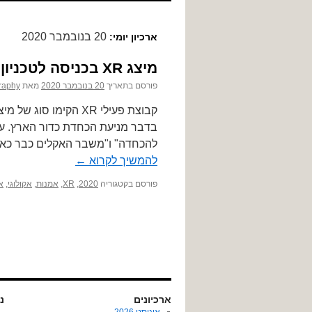
לתוכן
20 בנובמבר 2020
ארכיון יומי:
מיצג XR בכניסה לטכניון
פורסם בתאריך
20 בנובמבר 2020
מאת
raphy
בדבר מניעת הכחדת כדור הארץ. על
להכחדה" ו"משבר האקלים כבר כאן"
להמשיך לקרוא
←
פורסם בקטגוריה
2020
,
XR
,
אמנות
,
אקולוגי
,
א
ארכיונים
נו