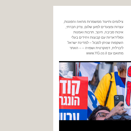
צילומים ותיעוד ממשמרות מחאה והפגנות,
עצרות ומצעדים למען שלום, צדק חברתי,
איכות סביבה, חינוך, תרבות ואמנות
וסולידאריות עם קבוצות ויחידים בעלי
השקפות שניתן לסבול – למדינת ישראל
ליברלית, דמוקרטית ושפויה – – האתר
מתואם עם www.YG.co.il