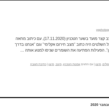
ygphotog
קבוצת פעילי XR הקימו סוג של מיצב קצר מועד בשער הטכניון (17.11.2020), עם כיתוב מחאה
 השלטים היה כתוב "מצב חירום אקלימי" וגם "אנחנו בדרך
. הפעילות הפתיעה את השומרים שניסו למנוע אותה …
קלים
,
מיצג
|
עם התגים
אמנות הטכניון
,
מיצב
,
מיצג
|
כתיבת תגובה
במבר 2020