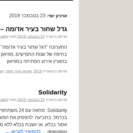
לתוכן
23 בנובמבר 2019
ארכיון יומי:
גדל שחור בעיר אדומה –
פורסם בתאריך
23 בנובמבר 2019
מאת
raphy
התערוכה "דגל שחור בעיר אדומה" 
בהארץ אירוע הפתיחה במוזיאון
פורסם בקטגוריה
2019
,
מוזיאון העיר חיפה
,
תער
Solidarity
פורסם בתאריך
23 בנובמבר 2019
מאת
raphy
בכרמל, בתביעה להפסיק את המעצ
detention …
להמשיך לקרוא
←