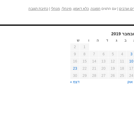
ים וערבים
|
עם התגים
הפגנה
,
כלא דאמון
,
מינהלי
,
מנהלי
|
כתיבת תגובה
במבר 2019
ב
ג
ד
ה
ו
ש
2
1
9
8
7
6
5
4
3
16
15
14
13
12
11
10
23
22
21
20
19
18
17
30
29
28
27
26
25
24
אוק
דצמ »