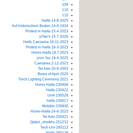
109
110
110
14-8-2025-Haifa
14-9-1934-Auf historischem Boden
15-4-2023-Protest in Haifa
15-7-2026 ירושלים
18-11-2023 Haifa Caesarea
18-3-2023 Protest in Haifa
18.7.2023 Horev-Haifa
19-4-2025 עגל הזהב
2-12-2023 Caesarea
20-9-2003-Tel Aviv
2020 Boars of April
2021 Torch Lighting Ceremony
230408-Horev Haifa
230422-Haifa
230528 UoH
230617-haifa
230830-Motzkin
24-6-2023-Horev-Haifa
250421-Tel Aviv
251231-Qatari_sheikhs
260112-Tech-Uni
260129-Haifa