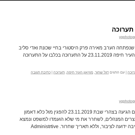
 תערוכה
ygphotog
שנפתחה הערב מאירה פרק היסטורי בחיי שכונת ואדי סליב
בחיפה של שנות החמישים. מוזיאון העיר חיפה 23.11.2019 על התערוכה בכלבו על התערוכה
וכה
|
עם התגים
דגל שחור
,
מוזיאון העיר חיפה
,
תערוכה
|
כתיבת תגובה
ygphotog
Solidarity מחאה עם 24 משתתפים הגיעה בצהרי שבת 23.11.2019 להפגין מול כלא דאמון
רים המנהלים, לשחרר את מי שלא הועמדו למשפט ונמצא
אסור בכלא, או יושבת בכלא ללא סיבה ידועה לציבור, וללא תאריך שחרור. Administrtive