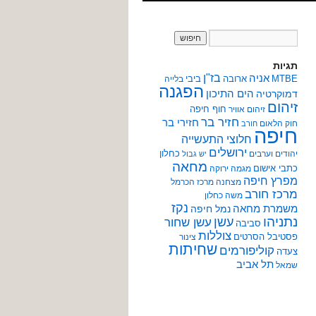
תגיות
אניה
בז"ן
MTBE
ארובה
ביבי
בלייה
הפגנה
הים התיכון
דמוקרטיה
זיהום
חוף חיפה
זיהום אוויר
חזיר בר
חזירי בר
חוק הלאום
חורב
חיפה
חלוצי התעשייה
ירושלים
כחלון
יהודים וערבים
יש גבול
מחאה
כתבי אישום
מגמה ירוקה
מפרץ חיפה
מצחנה
מרכז הכרמל
מרכז חורב
משה כחלון
נקז
משמרת מחאה
נמל חיפה
נתניהו
עשן
עשן שחור
סביבה
צוללות
פסטיבל הסרטים
צינור
שחיתות
קוליפורמים
צעדה
תל אביב
שמאל