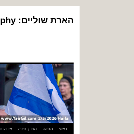
הארת שוליים: Yair Gil Photography
לדלג
ראשי
מחאה
מפרץ חיפה
אירועים