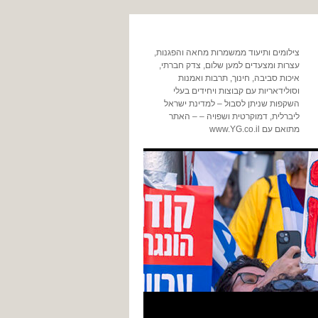
צילומים ותיעוד ממשמרות מחאה והפגנות,
עצרות ומצעדים למען שלום, צדק חברתי,
איכות סביבה, חינוך, תרבות ואמנות
וסולידאריות עם קבוצות ויחידים בעלי
השקפות שניתן לסבול – למדינת ישראל
ליברלית, דמוקרטית ושפויה – – האתר
מתואם עם www.YG.co.il