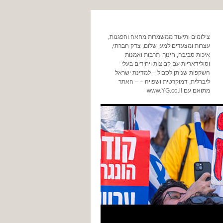
צילומים ותיעוד ממשמרות מחאה והפגנות,
עצרות ומצעדים למען שלום, צדק חברתי,
איכות סביבה, חינוך, תרבות ואמנות
וסולידאריות עם קבוצות ויחידים בעלי
השקפות שניתן לסבול – למדינת ישראל
ליברלית, דמוקרטית ושפויה – – האתר
מתואם עם www.YG.co.il