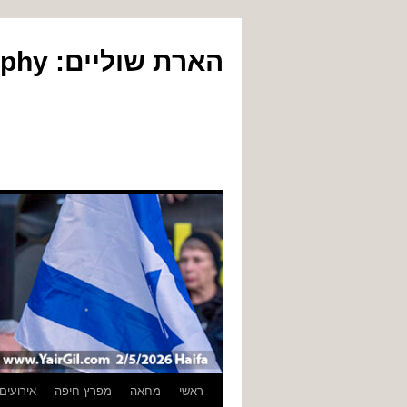
הארת שוליים: Yair Gil Photography
לדלג
ראשי
מחאה
מפרץ חיפה
אירועים