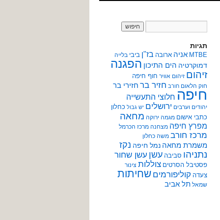
תגיות
אניה
בז"ן
MTBE
ארובה
ביבי
בלייה
הפגנה
הים התיכון
דמוקרטיה
זיהום
חוף חיפה
זיהום אוויר
חזיר בר
חזירי בר
חוק הלאום
חורב
חיפה
חלוצי התעשייה
ירושלים
כחלון
יהודים וערבים
יש גבול
מחאה
כתבי אישום
מגמה ירוקה
מפרץ חיפה
מצחנה
מרכז הכרמל
מרכז חורב
משה כחלון
נקז
משמרת מחאה
נמל חיפה
נתניהו
עשן
עשן שחור
סביבה
צוללות
פסטיבל הסרטים
צינור
שחיתות
קוליפורמים
צעדה
תל אביב
שמאל