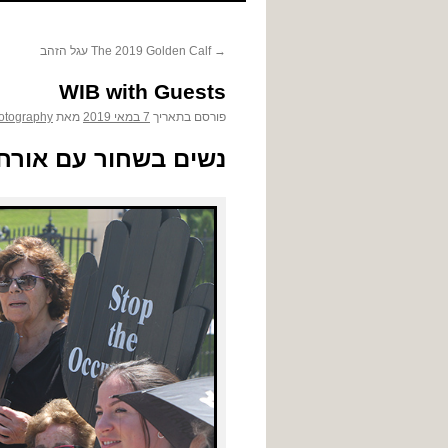
לתוכן
→
The 2019 Golden Calf עגל הזהב
WIB with Guests
פורסם בתאריך
7 במאי 2019
מאת
otography
נשים בשחור עם אורחות, חי