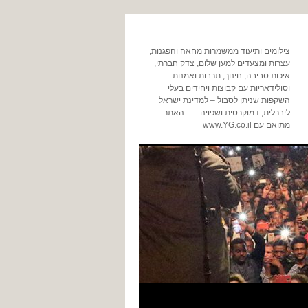
צילומים ותיעוד ממשמרות מחאה והפגנות,
עצרות ומצעדים למען שלום, צדק חברתי,
איכות סביבה, חינוך, תרבות ואמנות
וסולידאריות עם קבוצות ויחידים בעלי
השקפות שניתן לסבול – למדינת ישראל
ליברלית, דמוקרטית ושפויה – – האתר
מתואם עם www.YG.co.il