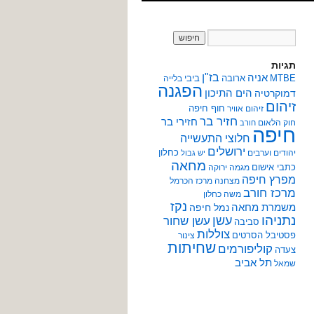
תגיות
אניה
בז"ן
MTBE
ארובה
ביבי
בלייה
הפגנה
הים התיכון
דמוקרטיה
זיהום
חוף חיפה
זיהום אוויר
חזיר בר
חזירי בר
חוק הלאום
חורב
חיפה
חלוצי התעשייה
ירושלים
כחלון
יהודים וערבים
יש גבול
מחאה
כתבי אישום
מגמה ירוקה
מפרץ חיפה
מצחנה
מרכז הכרמל
מרכז חורב
משה כחלון
נקז
משמרת מחאה
נמל חיפה
נתניהו
עשן
עשן שחור
סביבה
צוללות
פסטיבל הסרטים
צינור
שחיתות
קוליפורמים
צעדה
תל אביב
שמאל