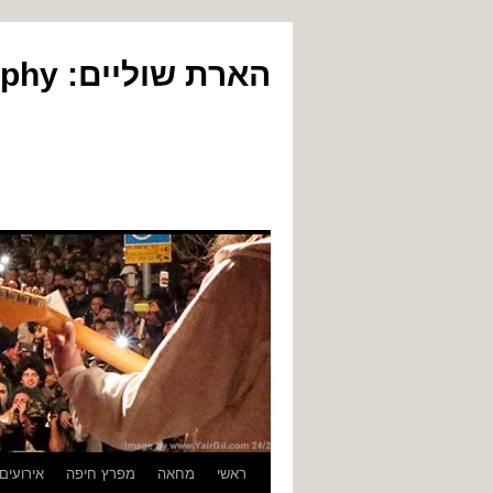
הארת שוליים: Yair Gil Photography
לדלג
ראשי
מחאה
מפרץ חיפה
אירועים