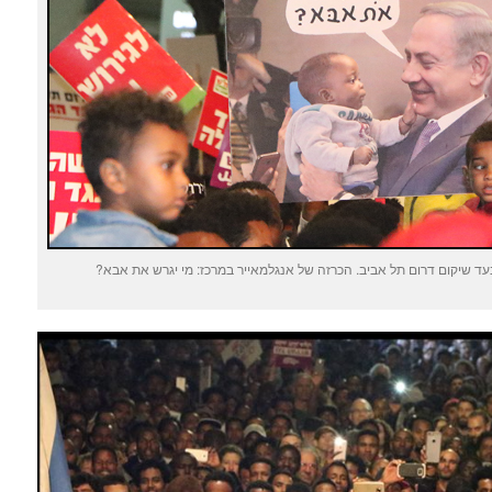
עד שיקום דרום תל אביב. הכרזה של אנגלמאייר במרכז: מי יגרש את אבא?