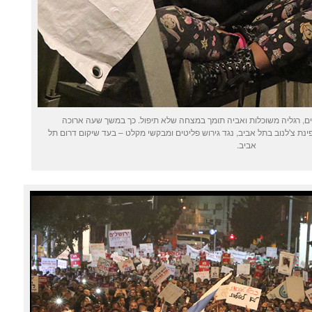
סים, רגליה משוכלות ואביה תומך במצחה שלא תיפול. כך במשך שעה ארוכה
ינת צ'לנוב בתל אביב, נגד גירוש פליטים ומבקשי מקלט – בעד שיקום דרום תל
אביב.