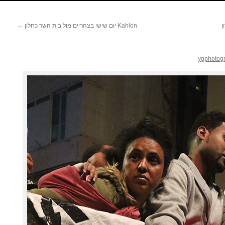
ן
Kahlon יום שישי בצהריים מול בית השר כחלון
←
ygphotog