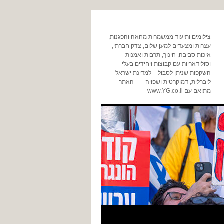
צילומים ותיעוד ממשמרות מחאה והפגנות,
עצרות ומצעדים למען שלום, צדק חברתי,
איכות סביבה, חינוך, תרבות ואמנות
וסולידאריות עם קבוצות ויחידים בעלי
השקפות שניתן לסבול – למדינת ישראל
ליברלית, דמוקרטית ושפויה – – האתר
מתואם עם www.YG.co.il