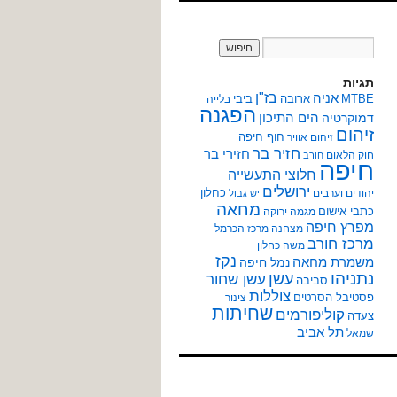
תגיות
אניה
בז"ן
MTBE
ארובה
ביבי
בלייה
הפגנה
הים התיכון
דמוקרטיה
זיהום
חוף חיפה
זיהום אוויר
חזיר בר
חזירי בר
חוק הלאום
חורב
חיפה
חלוצי התעשייה
ירושלים
כחלון
יהודים וערבים
יש גבול
מחאה
כתבי אישום
מגמה ירוקה
מפרץ חיפה
מצחנה
מרכז הכרמל
מרכז חורב
משה כחלון
נקז
משמרת מחאה
נמל חיפה
נתניהו
עשן
עשן שחור
סביבה
צוללות
פסטיבל הסרטים
צינור
שחיתות
קוליפורמים
צעדה
תל אביב
שמאל