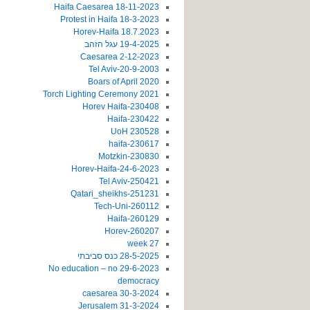
18-11-2023 Haifa Caesarea
18-3-2023 Protest in Haifa
18.7.2023 Horev-Haifa
19-4-2025 עגל הזהב
2-12-2023 Caesarea
20-9-2003-Tel Aviv
2020 Boars of April
2021 Torch Lighting Ceremony
230408-Horev Haifa
230422-Haifa
230528 UoH
230617-haifa
230830-Motzkin
24-6-2023-Horev-Haifa
250421-Tel Aviv
251231-Qatari_sheikhs
260112-Tech-Uni
260129-Haifa
260207-Horev
27 week
28-5-2025 כנס סביבתי
29-6-2023 No education – no
democracy
30-3-2024 caesarea
31-3-2024 Jerusalem