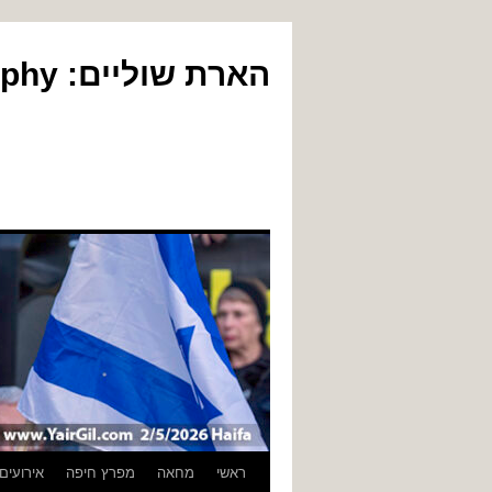
הארת שוליים: Yair Gil Photography
לדלג
ראשי
מחאה
מפרץ חיפה
אירועים