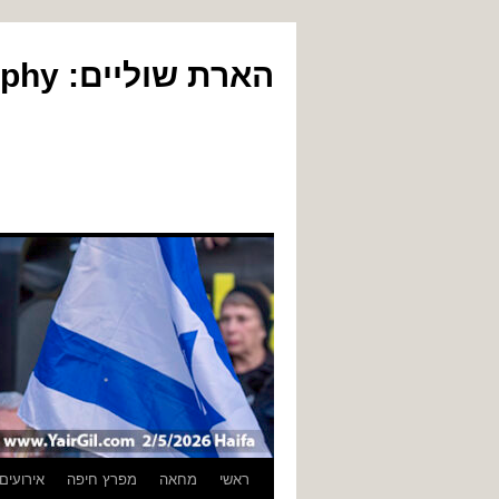
הארת שוליים: Yair Gil Photography
לדלג
ראשי
מחאה
מפרץ חיפה
אירועים