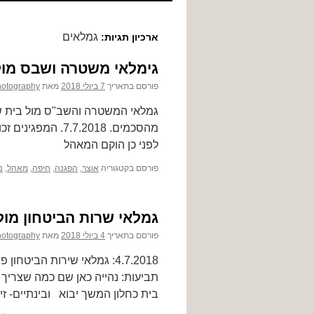
לתוכן
גמלאים
ארכיון תגיות:
גימלאי משטרה ושבס מול
פורסם בתאריך
7 ביולי 2018
מאת
hotography
גמלאי המשטרה והשב"ס מול בית ש
מהסכמים. .7.2018
לפני כן הוקם המאהל
פורסם בקטגוריה
אוצר
,
הפגנה
,
חיפה
,
מאהל
,
נ
גמלאי שרות הביטחון מול
פורסם בתאריך
4 ביולי 2018
מאת
hotography
4.7.2018: גמלאי שירות הבי
בית כחלון המשך יבוא ובינתיים- זי