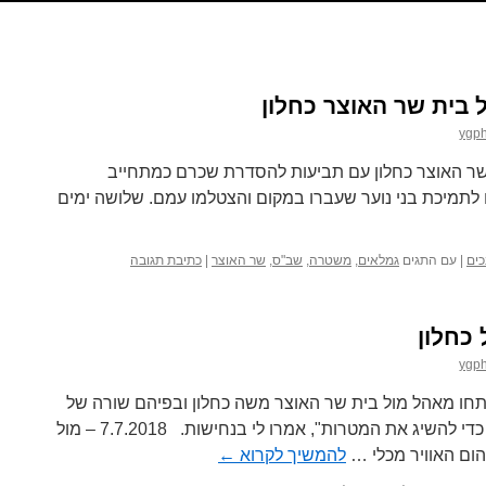
 בית שר האוצר כחלון
ygp
ר האוצר כחלון עם תביעות להסדרת שכרם כמתחייב
7. המפגינים זכו לתמיכת בני נוער שעברו במקום והצטלמו עמם. שלושה ימים
כים
|
עם התגים
גמלאים
,
משטרה
,
שב"ס
,
שר האוצר
|
כתיבת תגובה
 כחלון
ygp
טחון פתחו מאהל מול בית שר האוצר משה כחלון ובפיהם שורה של
תביעות: נהייה כאן שם כמה שצריך כדי להשיג את המטרות", אמרו לי בנחישות. 7.7.2018 – מול
הום האוויר מכלי …
להמשיך לקרוא
←