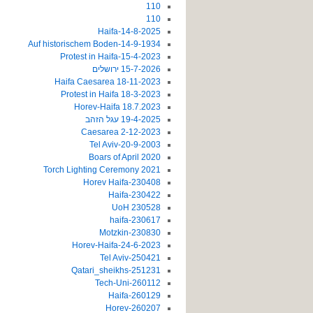
110
110
14-8-2025-Haifa
14-9-1934-Auf historischem Boden
15-4-2023-Protest in Haifa
15-7-2026 ירושלים
18-11-2023 Haifa Caesarea
18-3-2023 Protest in Haifa
18.7.2023 Horev-Haifa
19-4-2025 עגל הזהב
2-12-2023 Caesarea
20-9-2003-Tel Aviv
2020 Boars of April
2021 Torch Lighting Ceremony
230408-Horev Haifa
230422-Haifa
230528 UoH
230617-haifa
230830-Motzkin
24-6-2023-Horev-Haifa
250421-Tel Aviv
251231-Qatari_sheikhs
260112-Tech-Uni
260129-Haifa
260207-Horev