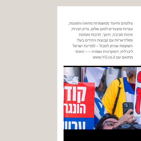
צילומים ותיעוד ממשמרות מחאה והפגנות,
עצרות ומצעדים למען שלום, צדק חברתי,
איכות סביבה, חינוך, תרבות ואמנות
וסולידאריות עם קבוצות ויחידים בעלי
השקפות שניתן לסבול – למדינת ישראל
ליברלית, דמוקרטית ושפויה – – האתר
מתואם עם www.YG.co.il