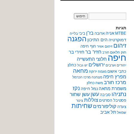
תגיות
אניה
בז"ן
MTBE
ארובה
ביבי
בלייה
הפגנה
הים התיכון
דמוקרטיה
זיהום
חוף חיפה
זיהום אוויר
חזיר בר
חזירי בר
חוק הלאום
חורב
חיפה
חלוצי התעשייה
ירושלים
כחלון
יהודים וערבים
יש גבול
מחאה
כתבי אישום
מגמה ירוקה
מפרץ חיפה
מצחנה
מרכז הכרמל
מרכז חורב
משה כחלון
נקז
משמרת מחאה
נמל חיפה
נתניהו
עשן
עשן שחור
סביבה
צוללות
פסטיבל הסרטים
צינור
שחיתות
קוליפורמים
צעדה
תל אביב
שמאל