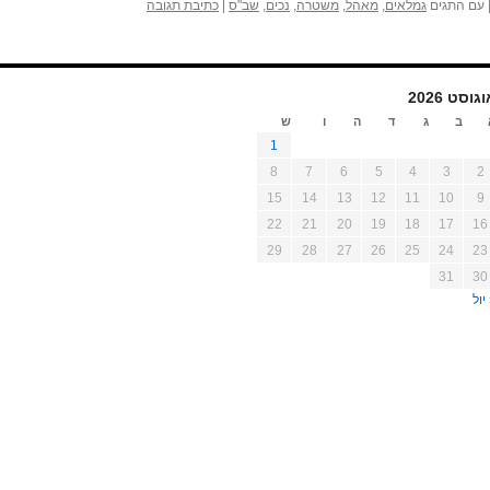
עם התגים
גמלאים
,
מאהל
,
משטרה
,
נכים
,
שב"ס
|
כתיבת תגובה
גוסט 2026
ב
ג
ד
ה
ו
ש
1
8
7
6
5
4
3
2
15
14
13
12
11
10
9
22
21
20
19
18
17
16
29
28
27
26
25
24
23
31
30
יול