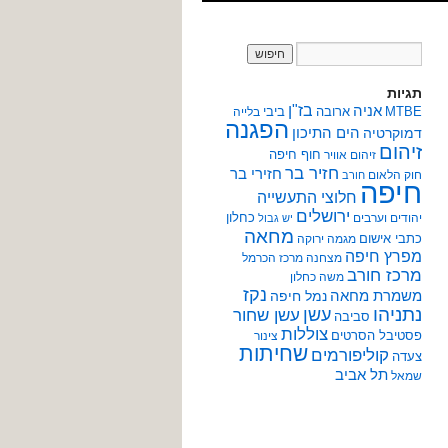
תגיות
אניה
בז"ן
MTBE
ארובה
ביבי
בלייה
הפגנה
הים התיכון
דמוקרטיה
זיהום
חוף חיפה
זיהום אוויר
חזיר בר
חזירי בר
חוק הלאום
חורב
חיפה
חלוצי התעשייה
ירושלים
כחלון
יהודים וערבים
יש גבול
מחאה
כתבי אישום
מגמה ירוקה
מפרץ חיפה
מצחנה
מרכז הכרמל
מרכז חורב
משה כחלון
נקז
משמרת מחאה
נמל חיפה
נתניהו
עשן
עשן שחור
סביבה
צוללות
פסטיבל הסרטים
צינור
שחיתות
קוליפורמים
צעדה
תל אביב
שמאל