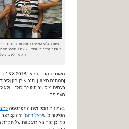
מאות גמלאי המשטרה ושירותי הביטחון הפ
לשיפור שכרם בשיעור .3
האיסור לשבות של
מאות 
[המחנה הציוני], ח"כ אורן חזן [ליכ
כעסים מול שר האוצר [כולנו], ולא
העניינים.
בעתונות המקומית התפרסמה
כתבה
הסיקור ב'
ישראל היום
' היה קצרצר 
כמו כן נכח באירוע צוות של חברת