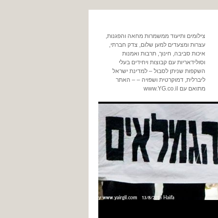
צילומים ותיעוד ממשמרות מחאה והפגנות,
עצרות ומצעדים למען שלום, צדק חברתי,
איכות סביבה, חינוך, תרבות ואמנות
וסולידאריות עם קבוצות ויחידים בעלי
השקפות שניתן לסבול – למדינת ישראל
ליברלית, דמוקרטית ושפויה – – האתר
מתואם עם www.YG.co.il