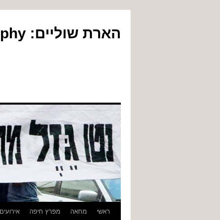
הארת שוליים: Yair Gil Photography
לדלג
ראשי
מחאה
מפרץ חיפה
אירועים