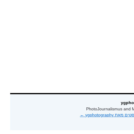
PhotoJournalismus and M
 ygphotography‏
←