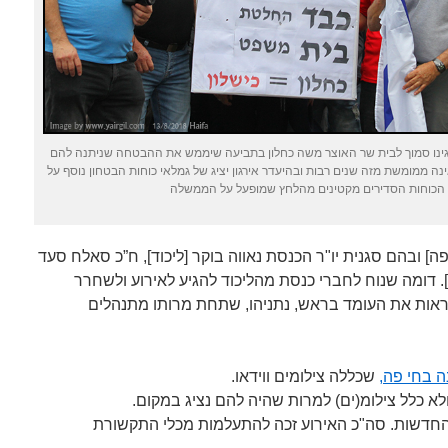
גינו סמוך לבית שר האוצר משה כחלון בתביעה שיממש את ההבטחה שניתנה להם
7 אחוז. ההבטחה אינה ממומשת מזה שנים רבות ובהיעדר אירגון יציג של גמלאי כוחות הבטחון נוסף על
 הכוחות הסדירים מקטינים מהלחץ שמופעל על הממשלה
תומכים הגיעו [13.8.2018 חיפה] ובהם סגנית יו"ר הכנסת נאווה בוקר [ליכוד], ח”כ סאלח סעד
וד]. דומה שנוח לחברי כנסת מהליכוד להגיע לאירוע ולשחרר
 לראות את העומד בראש, נתניהו, שתחת מרותו מתנהלים
 בחי פה,
שכללה צילומים ווידאו.
ולא כלל צילומ(ים) למרות שהיה להם נציג במקום.
 החדשות. סה"כ האירוע זכה להתעלמות מכלי התקשורת