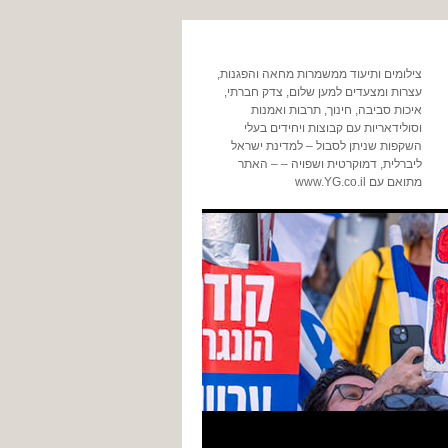
צילומים ותיעוד ממשמרות מחאה והפגנות,
עצרות ומצעדים למען שלום, צדק חברתי,
איכות סביבה, חינוך, תרבות ואמנות
וסולידאריות עם קבוצות ויחידים בעלי
השקפות שניתן לסבול – למדינת ישראל
ליברלית, דמוקרטית ושפויה – – האתר
מתואם עם www.YG.co.il