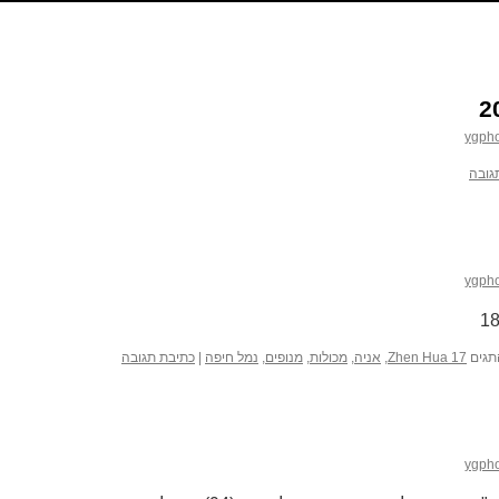
ygph
גובה
ygph
תגים
17 Zhen Hua
,
אניה
,
מכולות
,
מנופים
,
נמל חיפה
|
כתיבת תגובה
ygph