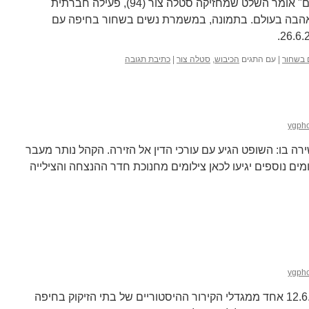
"עין תחת עין עד שכולנו נהייה עיוורים" אומר השלט שמחזיקה סטלה צור (94), פעילה חברתית
אהבה בעולם. בתמונה, במשמרת נשים בשחור בחיפה עם
 בשחור
|
עם התגים
הכיבוש
,
סטלה צור
|
כתיבת תגובה
ygph
ה בו: השופט הגיע עם עורכי הדין אל הזירה. הקהל נותר מעבר
ים נוספים יגיעו לכאן צילומים מחנוכת חדר ההנצחה והצילייה
ygph
קריסת הלבניה בביתי הזיקוק 12.6.2020 אחד ממגדלי הקירור ההיסטוריים של בתי הזיקוק בחיפה