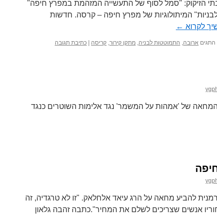
12.6.2 הקריסה בבתי הזיקוק: "סמל לסוף של התעשייה המזהמת במפרץ חיפה"
וד: אחת ה"לבניות" המיתולוגיות של מפרץ חיפה – קרסה. חדשות
יך לקרוא
←
התגים
ארובה
,
התמוטטות לבניה
,
מתקן קירור
,
קריסה
|
כתיבת תגובה
ygp
המחאה של 'אמהות על המשמר' נגד אלימות השוטרים כנגד
יפה
ygp
הגרמנית להביע מחאה על הרג עיאד אלחלאק. "זו לא טרגדיה, זה
ריו אנשים שצריכים לשלם את המחיר".כתבה זהבה גלאון