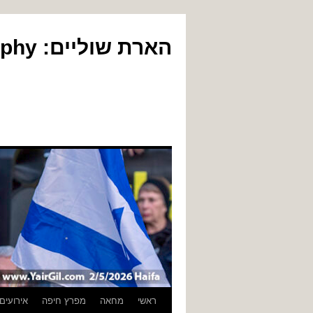
הארת שוליים: Yair Gil Photography
לדלג
ראשי
מחאה
מפרץ חיפה
אירועים