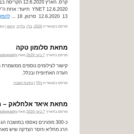
קרס. הארץ 020
YNET 12.6.2020 תיע
13 12.6.2020 סרטון. 18 …
להמש
פורסם בקטגוריה
2020
,
בז"ן
,
בלייה
,
זיהום
|
עם 
מחאת סלומון טקה
פורסם בתאריך
7 ביוני 2020
מאת
hotography
קישור לצילומים נוספים ממשמרת 
העדה האתיופית ובכלל.
פורסם בקטגוריה
כללי
|
כתיבת תגובה
מחאת איאד אלחלאק – ח
פורסם בתאריך
7 ביוני 2020
מאת
hotography
כ-300 מפגינים נאספו במושבה 
הרג מחליא וחסר הצדקה שיש מאחו