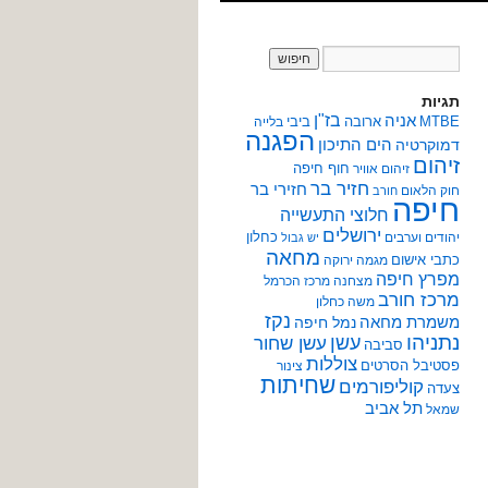
תגיות
אניה
בז"ן
MTBE
ארובה
ביבי
בלייה
הפגנה
הים התיכון
דמוקרטיה
זיהום
חוף חיפה
זיהום אוויר
חזיר בר
חזירי בר
חוק הלאום
חורב
חיפה
חלוצי התעשייה
ירושלים
כחלון
יהודים וערבים
יש גבול
מחאה
כתבי אישום
מגמה ירוקה
מפרץ חיפה
מצחנה
מרכז הכרמל
מרכז חורב
משה כחלון
נקז
משמרת מחאה
נמל חיפה
נתניהו
עשן
עשן שחור
סביבה
צוללות
פסטיבל הסרטים
צינור
שחיתות
קוליפורמים
צעדה
תל אביב
שמאל