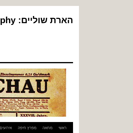
הארת שוליים: Yair Gil Photography
לדלג
ראשי
מחאה
מפרץ חיפה
אירועים