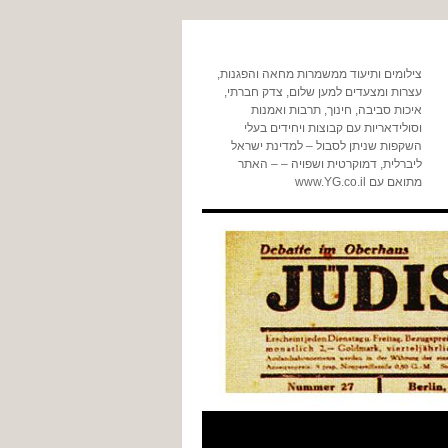
צילומים ותיעוד ממשמרות מחאה והפגנות,
עצרות ומצעדים למען שלום, צדק חברתי,
איכות סביבה, חינוך, תרבות ואמנות
וסולידאריות עם קבוצות ויחידים בעלי
השקפות שניתן לסבול – למדינת ישראל
ליברלית, דמוקרטית ושפויה – – האתר
מתואם עם www.YG.co.il