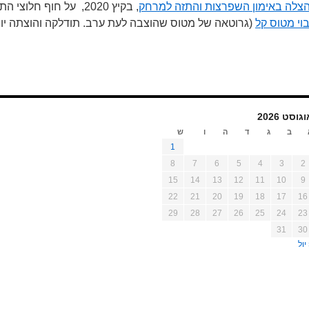
הצלה באימון השפרצות והתזה למרחק
, בקיץ 2020, על חוף חלוצי התעשייה
בוי מטוס קל
(גרוטאה של מטוס שהוצבה לעת ערב. תודלקה והוצתה יו
גוסט 2026
ב
ג
ד
ה
ו
ש
1
8
7
6
5
4
3
2
15
14
13
12
11
10
9
22
21
20
19
18
17
16
29
28
27
26
25
24
23
31
30
יול