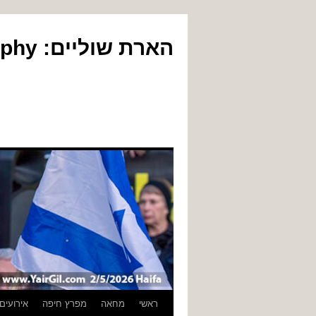
הארת שוליים: Yair Gil Photography
לדלג
ראשי
מחאה
מפרץ חיפה
אירועים