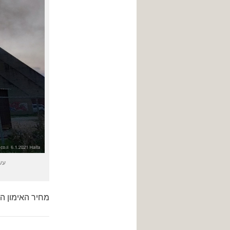
עש
מחיר האימון ה