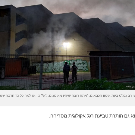
ן רב נפלט בעת אימון הכבאים. "אתה רוצה שיהיו מאומנים, לא? כן. אז למה כל כך הרבה עשן
וא גם הותרת טביעת רגל אקולוגית מסריחה.