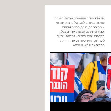
צילומים ותיעוד ממשמרות מחאה והפגנות,
עצרות ומצעדים למען שלום, צדק חברתי,
איכות סביבה, חינוך, תרבות ואמנות
וסולידאריות עם קבוצות ויחידים בעלי
השקפות שניתן לסבול – למדינת ישראל
ליברלית, דמוקרטית ושפויה – – האתר
מתואם עם www.YG.co.il