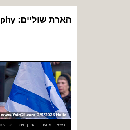
הארת שוליים: Yair Gil Photography
לדלג
ראשי
מחאה
מפרץ חיפה
אירועים