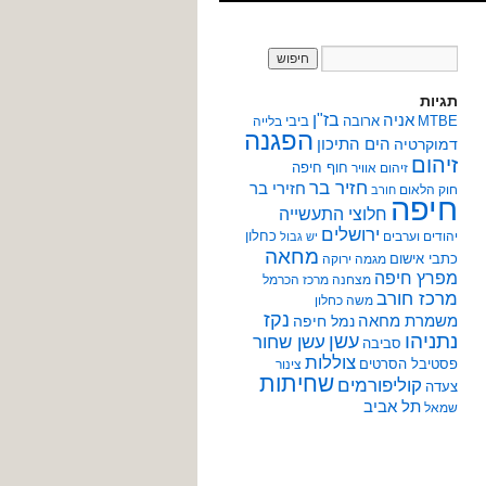
תגיות
אניה
בז"ן
MTBE
ארובה
ביבי
בלייה
הפגנה
הים התיכון
דמוקרטיה
זיהום
חוף חיפה
זיהום אוויר
חזיר בר
חזירי בר
חוק הלאום
חורב
חיפה
חלוצי התעשייה
ירושלים
כחלון
יהודים וערבים
יש גבול
מחאה
כתבי אישום
מגמה ירוקה
מפרץ חיפה
מצחנה
מרכז הכרמל
מרכז חורב
משה כחלון
נקז
משמרת מחאה
נמל חיפה
נתניהו
עשן
עשן שחור
סביבה
צוללות
פסטיבל הסרטים
צינור
שחיתות
קוליפורמים
צעדה
תל אביב
שמאל