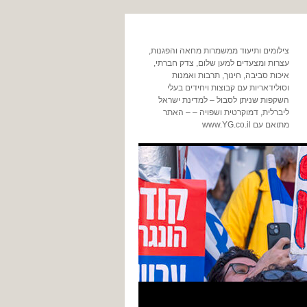
צילומים ותיעוד ממשמרות מחאה והפגנות,
עצרות ומצעדים למען שלום, צדק חברתי,
איכות סביבה, חינוך, תרבות ואמנות
וסולידאריות עם קבוצות ויחידים בעלי
השקפות שניתן לסבול – למדינת ישראל
ליברלית, דמוקרטית ושפויה – – האתר
מתואם עם www.YG.co.il