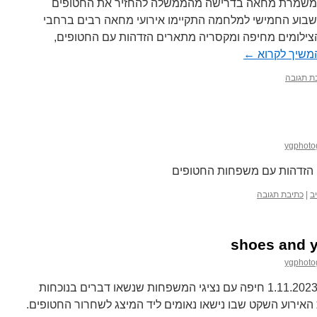
משמרת מחאה בדרישה מהממשלה להחזיר את החטופים
12 חיפה בסוף השבוע החמישי למלחמה התקיימו אירועי מחאה רבים ברחבי
ילומים מחיפה ומקסריה מתארים הזדהות עם החטופים,
משיך לקרוא
←
ת תגובה
ygphoto
גן הזדהות עם משפחות החטופים
ב
|
כתיבת תגובה
shoes and y
ygphoto
אירוע תמיכה במשפחות החטופים 1.11.2023 חיפה עם נציגי המשפחות שנשאו דברים בנוכחות
את האירוע השקט שבו נישאו נאומים ליד המיצג לשחרור החטופים.