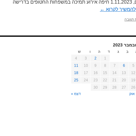
אירוע התמיכה במשפחות החטופים, 1.11.2023 חיפה אירוע תמיכה במשפחות החטופים בדרישה
להמשיך לקרוא
←
 תגובה
במבר 2023
ב
ג
ד
ה
ו
ש
4
3
2
1
11
10
9
8
7
6
5
18
17
16
15
14
13
12
25
24
23
22
21
20
19
30
29
28
27
26
אוק
דצמ »