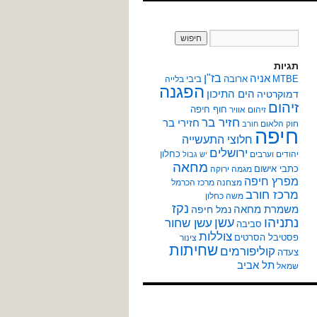
תגיות
אניה
בז"ן
MTBE
ארובה
ביבי
בלייה
הפגנה
הים התיכון
דמוקרטיה
זיהום
חוף חיפה
זיהום אוויר
חזיר בר
חזירי בר
חוק הלאום
חורב
חיפה
חלוצי התעשייה
ירושלים
כחלון
יהודים וערבים
יש גבול
מחאה
כתבי אישום
מגמה ירוקה
מפרץ חיפה
מצחנה
מרכז הכרמל
מרכז חורב
משה כחלון
נקז
משמרת מחאה
נמל חיפה
נתניהו
עשן
עשן שחור
סביבה
צוללות
פסטיבל הסרטים
צינור
שחיתות
קוליפורמים
צעדה
תל אביב
שמאל