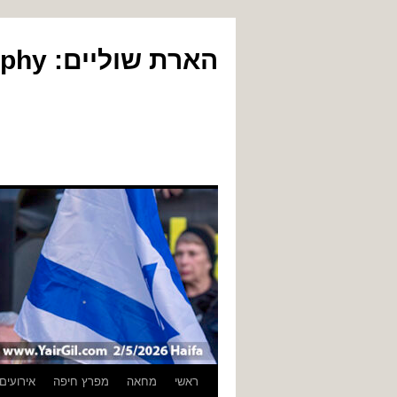
הארת שוליים: Yair Gil Photography
לדלג
ראשי
מחאה
מפרץ חיפה
אירועים