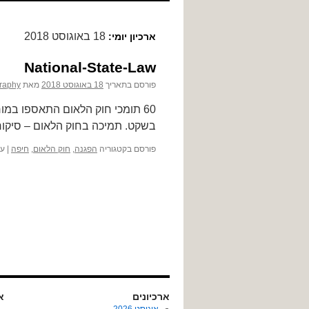
לתוכן
18 באוגוסט 2018
ארכיון יומי:
National-State-Law
פורסם בתאריך
18 באוגוסט 2018
מאת
raphy
60 תומכי חוק הלאום התאספו ב
בשקט. תמיכה בחוק הלאום – סיקור ההפגנה ב'חי
פורסם בקטגוריה
הפגנה
,
חוק הלאום
,
חיפה
|
עם
ארכיונים
או