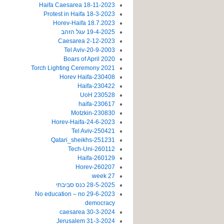
18-11-2023 Haifa Caesarea
18-3-2023 Protest in Haifa
18.7.2023 Horev-Haifa
19-4-2025 עגל הזהב
2-12-2023 Caesarea
20-9-2003-Tel Aviv
2020 Boars of April
2021 Torch Lighting Ceremony
230408-Horev Haifa
230422-Haifa
230528 UoH
230617-haifa
230830-Motzkin
24-6-2023-Horev-Haifa
250421-Tel Aviv
251231-Qatari_sheikhs
260112-Tech-Uni
260129-Haifa
260207-Horev
27 week
28-5-2025 כנס סביבתי
29-6-2023 No education – no
democracy
30-3-2024 caesarea
31-3-2024 Jerusalem