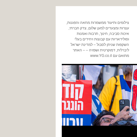
צילומים ותיעוד ממשמרות מחאה והפגנות,
עצרות ומצעדים למען שלום, צדק חברתי,
איכות סביבה, חינוך, תרבות ואמנות
וסולידאריות עם קבוצות ויחידים בעלי
השקפות שניתן לסבול – למדינת ישראל
ליברלית, דמוקרטית ושפויה – – האתר
מתואם עם www.YG.co.il