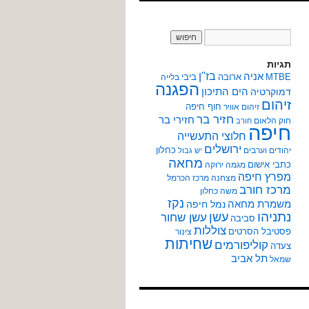
תגיות
אניה
בז"ן
MTBE
ארובה
ביבי
בלייה
הפגנה
הים התיכון
דמוקרטיה
זיהום
חוף חיפה
זיהום אוויר
חזיר בר
חזירי בר
חוק הלאום
חורב
חיפה
חלוצי התעשייה
ירושלים
כחלון
יהודים וערבים
יש גבול
מחאה
כתבי אישום
מגמה ירוקה
מפרץ חיפה
מצחנה
מרכז הכרמל
מרכז חורב
משה כחלון
נקז
משמרת מחאה
נמל חיפה
נתניהו
עשן
עשן שחור
סביבה
צוללות
פסטיבל הסרטים
צינור
שחיתות
קוליפורמים
צעדה
תל אביב
שמאל