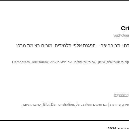
Cr
ygphotog
דם יותר בחיפה – הפגנת אלפי תלמידים ומורים בצומת מרכז
קריית הממשלה
,
שוויון
,
שחיתויות
,
שלום
|
עם התגים
Pink
,
Jerusalem
,
Democracy
ygphotog
יות
,
שחיתות
|
עם התגים
Jerusalem
,
Demonstration
,
Bibi
|
כתיבת תגובה
גוסט 2026