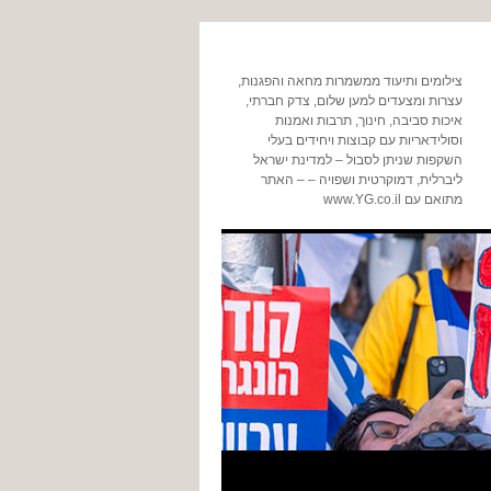
צילומים ותיעוד ממשמרות מחאה והפגנות,
עצרות ומצעדים למען שלום, צדק חברתי,
איכות סביבה, חינוך, תרבות ואמנות
וסולידאריות עם קבוצות ויחידים בעלי
השקפות שניתן לסבול – למדינת ישראל
ליברלית, דמוקרטית ושפויה – – האתר
מתואם עם www.YG.co.il