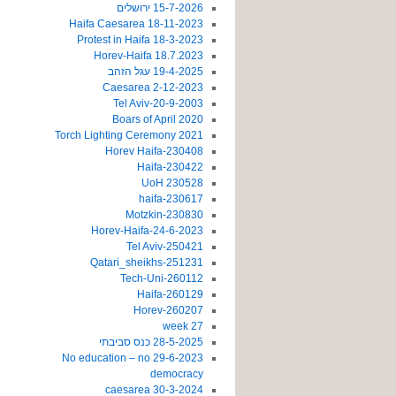
15-7-2026 ירושלים
18-11-2023 Haifa Caesarea
18-3-2023 Protest in Haifa
18.7.2023 Horev-Haifa
19-4-2025 עגל הזהב
2-12-2023 Caesarea
20-9-2003-Tel Aviv
2020 Boars of April
2021 Torch Lighting Ceremony
230408-Horev Haifa
230422-Haifa
230528 UoH
230617-haifa
230830-Motzkin
24-6-2023-Horev-Haifa
250421-Tel Aviv
251231-Qatari_sheikhs
260112-Tech-Uni
260129-Haifa
260207-Horev
27 week
28-5-2025 כנס סביבתי
29-6-2023 No education – no
democracy
30-3-2024 caesarea