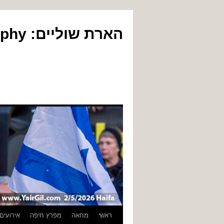
הארת שוליים: Yair Gil Photography
לדלג
ראשי
מחאה
מפרץ חיפה
אירועים