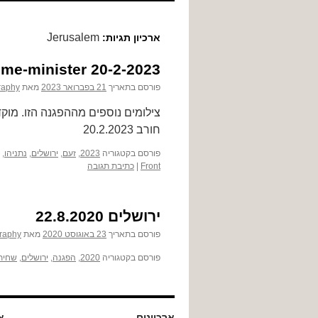
לתוכן
Jerusalem
ארכיון תגיות:
ime-minister 20-2-2023
פורסם בתאריך
21 בפברואר 2023
מאת
raphy
צילומים נוספים מההפגנה הזו. מוק
חורב 20.2.2023
פורסם בקטגוריה
2023
,
זעם
,
ירושלים
,
נתניהו
,
Front
|
כתיבת תגובה
ירושלים 22.8.2020
פורסם בתאריך
23 באוגוסט 2020
מאת
raphy
פורסם בקטגוריה
2020
,
הפגנה
,
ירושלים
,
שחיתו
ארכיונים
או