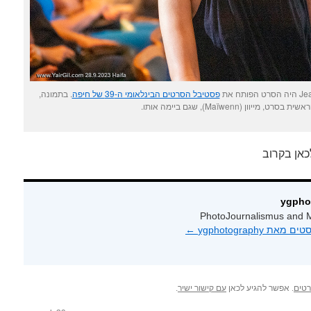
פסטיבל הסרטים הבינלאומי ה-39 של חיפה
. בתמונה,
 מייוון (Maïwenn), שגם ביימה אותו.
כאן בקרוב
PhotoJournalismus and M
 ygphotography‏
←
טים
. אפשר להגיע לכאן
עם קישור ישיר
.