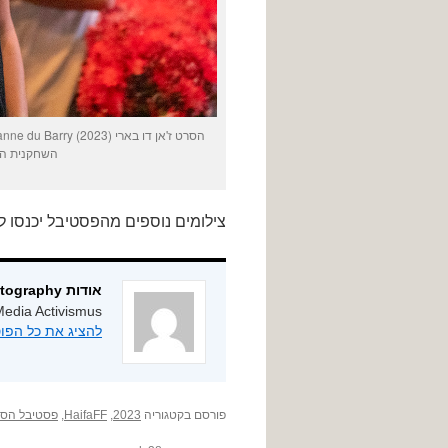
הסרט ז'אן דו בארי Jeanne du Barry (2023) היה הסרט הפותח את
השחקנית הראשית בסרט,
צילומים נוספים מהפסטיבל יכנסו ל
אודות ygphotography
edia Activismus
להציג את כל הפוסטים מאת
פורסם בקטגוריה
2023
,
HaifaFF
,
פסטיבל הסר