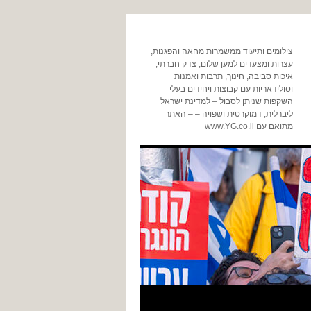
צילומים ותיעוד ממשמרות מחאה והפגנות,
עצרות ומצעדים למען שלום, צדק חברתי,
איכות סביבה, חינוך, תרבות ואמנות
וסולידאריות עם קבוצות ויחידים בעלי
השקפות שניתן לסבול – למדינת ישראל
ליברלית, דמוקרטית ושפויה – – האתר
מתואם עם www.YG.co.il