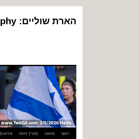
הארת שוליים: Yair Gil Photography
לדלג
ראשי
מחאה
מפרץ חיפה
אירועים