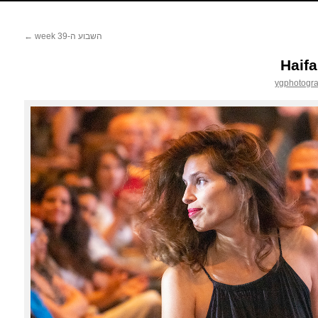
השבוע ה-39 week
←
Haifa
ygphotogr