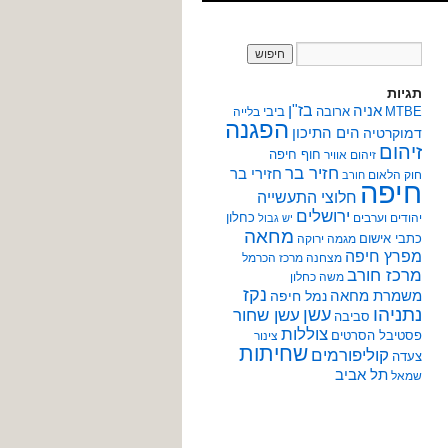
תגיות
אניה
בז"ן
MTBE
ארובה
ביבי
בלייה
הפגנה
הים התיכון
דמוקרטיה
זיהום
חוף חיפה
זיהום אוויר
חזיר בר
חזירי בר
חוק הלאום
חורב
חיפה
חלוצי התעשייה
ירושלים
כחלון
יהודים וערבים
יש גבול
מחאה
כתבי אישום
מגמה ירוקה
מפרץ חיפה
מצחנה
מרכז הכרמל
מרכז חורב
משה כחלון
נקז
משמרת מחאה
נמל חיפה
נתניהו
עשן
עשן שחור
סביבה
צוללות
פסטיבל הסרטים
צינור
שחיתות
קוליפורמים
צעדה
תל אביב
שמאל