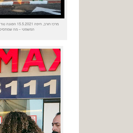
מרכז חורב, חי
המשפטי – מה שמתסיס א