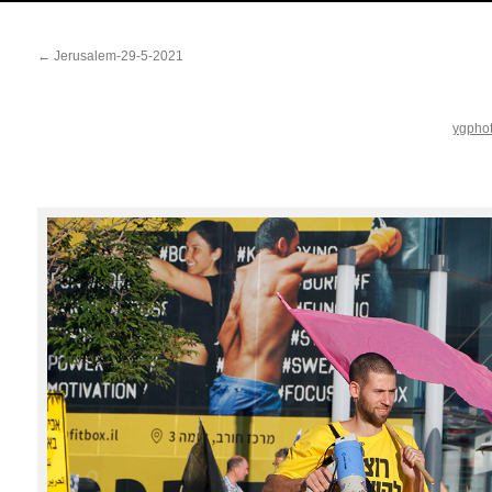
←
Jerusalem-29-5-2021
ygpho