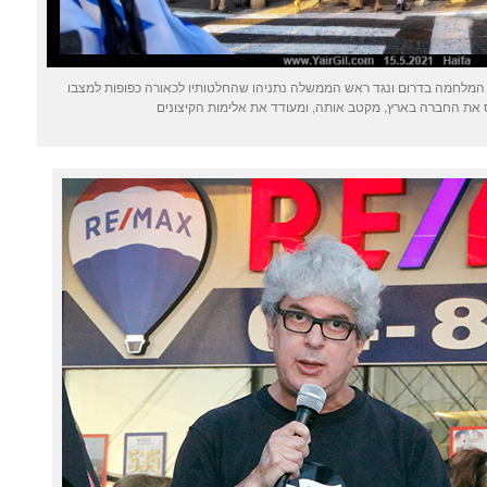
פה 15.5.2021 הפגנה נגד המלחמה בדרום ונגד ראש הממשלה נתניהו שהחלטותיו לכאורה כפופות למצבו
ת החברה בארץ, מקטב אותה, ומעודד את אלימות הקיצונים