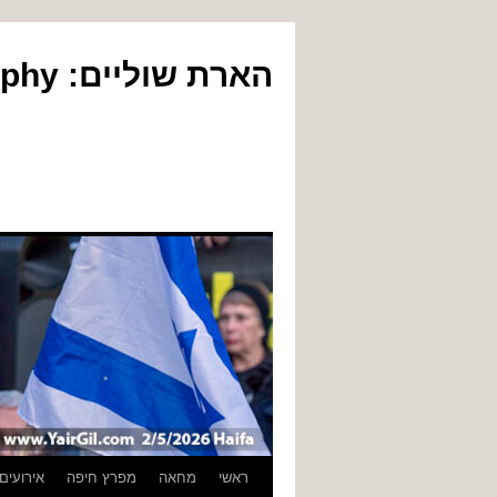
הארת שוליים: Yair Gil Photography
לדלג
ראשי
מחאה
מפרץ חיפה
אירועים