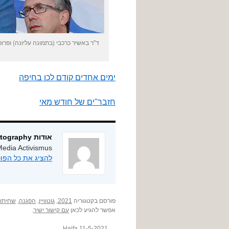
ד"ר באשיר כרכבי (בתמונה עליונה) ופרופ' ד
ימים אחדים קודם לכן בחיפה
חזבר"ים של חודש מאי
אודות ygphotography
edia Activismus
להציג את כל הפוסטים מאת
פורסם בקטגוריה
2021
,
גוטוויין
,
הפגנה
,
שחיתוי
אפשר להגיע לכאן
עם קישור ישיר
.
Haifa 11-5-2021
→