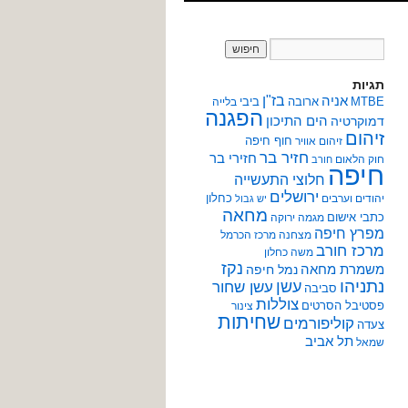
תגיות
אניה
בז"ן
MTBE
ארובה
ביבי
בלייה
הפגנה
הים התיכון
דמוקרטיה
זיהום
חוף חיפה
זיהום אוויר
חזיר בר
חזירי בר
חוק הלאום
חורב
חיפה
חלוצי התעשייה
ירושלים
כחלון
יהודים וערבים
יש גבול
מחאה
כתבי אישום
מגמה ירוקה
מפרץ חיפה
מצחנה
מרכז הכרמל
מרכז חורב
משה כחלון
נקז
משמרת מחאה
נמל חיפה
נתניהו
עשן
עשן שחור
סביבה
צוללות
פסטיבל הסרטים
צינור
שחיתות
קוליפורמים
צעדה
תל אביב
שמאל