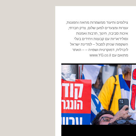
צילומים ותיעוד ממשמרות מחאה והפגנות,
עצרות ומצעדים למען שלום, צדק חברתי,
איכות סביבה, חינוך, תרבות ואמנות
וסולידאריות עם קבוצות ויחידים בעלי
השקפות שניתן לסבול – למדינת ישראל
ליברלית, דמוקרטית ושפויה – – האתר
מתואם עם www.YG.co.il