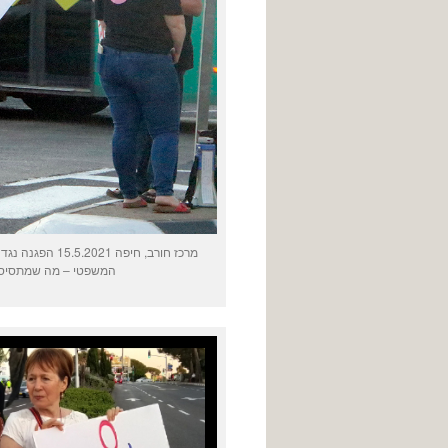
מרכז חורב, חי
המשפטי – מה שמתסיס א