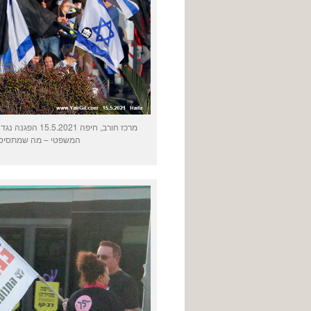
מרכז חורב, חי
המשפטי – מה שמתסיס א