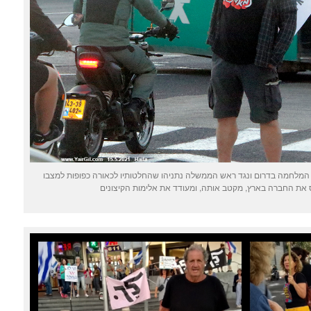
פה 15.5.2021 הפגנה נגד המלחמה בדרום ונגד ראש הממשלה נתניהו שהחלטותיו לכאורה כפופות למצבו
ת החברה בארץ, מקטב אותה, ומעודד את אלימות הקיצונים