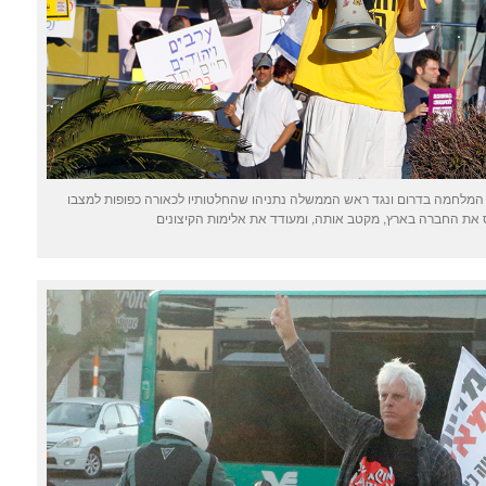
פה 15.5.2021 הפגנה נגד המלחמה בדרום ונגד ראש הממשלה נתניהו שהחלטותיו לכאורה כפופות למצבו
ת החברה בארץ, מקטב אותה, ומעודד את אלימות הקיצונים