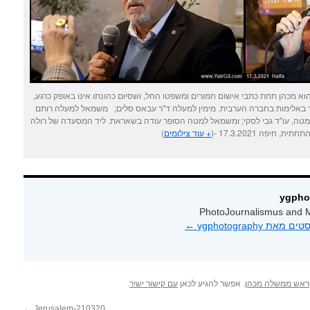
א מכהן תחת כתבי אישום חמורים ומשפטו החל, ושסיום כהונתו אינו באופק כרגע,
 באלימות בחברה הערבית. מימין למעלה ד"ר עבאס סלים; משמאל למעלה רותם
למטה, עו"ד גבי לסקי; ומשמאל למטה הסופר עודה בשאראת. ליד המסעדה של רולה
תית, חיפה 17.3.2021 -(
+ עוד צילומים
)
PhotoJournalismus and M
 ygphotography‏
←
ראש ממשלה מכהן
. אפשר להגיע לכאן
עם קישור ישיר
.
←
Jerusalem-210320