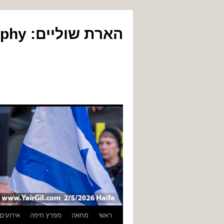
הארת שוליים: Yair Gil Photography
לדלג
ראשי
מחאה
מפרץ חיפה
אירועים