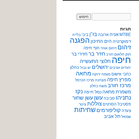
תגיות
אניה
בז"ן
MTBE
ארובה
ביבי
בלייה
הפגנה
הים התיכון
דמוקרטיה
זיהום
חוף חיפה
זיהום אוויר
חזיר בר
חזירי בר
חוק הלאום
חורב
חיפה
חלוצי התעשייה
ירושלים
כחלון
יהודים וערבים
יש גבול
מחאה
כתבי אישום
מגמה ירוקה
מפרץ חיפה
מצחנה
מרכז הכרמל
מרכז חורב
משה כחלון
נקז
משמרת מחאה
נמל חיפה
נתניהו
עשן
עשן שחור
סביבה
צוללות
פסטיבל הסרטים
צינור
שחיתות
קוליפורמים
צעדה
תל אביב
שמאל