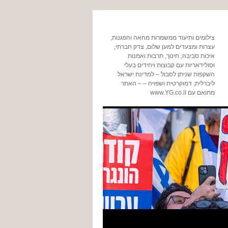
צילומים ותיעוד ממשמרות מחאה והפגנות,
עצרות ומצעדים למען שלום, צדק חברתי,
איכות סביבה, חינוך, תרבות ואמנות
וסולידאריות עם קבוצות ויחידים בעלי
השקפות שניתן לסבול – למדינת ישראל
ליברלית, דמוקרטית ושפויה – – האתר
מתואם עם www.YG.co.il