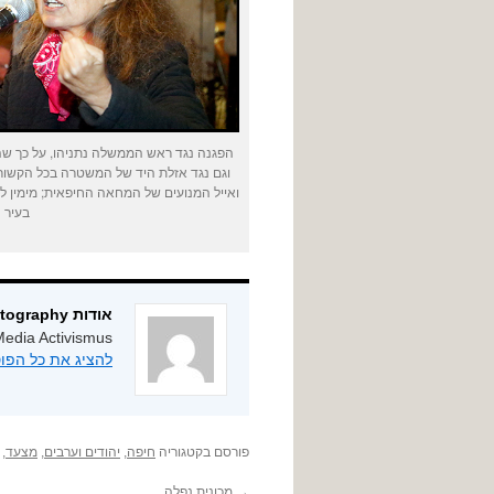
הפגנה נגד ראש הממשלה נתניהו, על כך שהו
וגם נגד אזלת היד של המשטרה בכל הקשור
ואייל המנועים של המחאה החיפאית; מימין 
בעיר התח
אודות ygphotography
edia Activismus
להציג את כל הפוסטים מאת
פורסם בקטגוריה
חיפה
,
יהודים וערבים
,
מצעד
,
→
מכונית נפלה