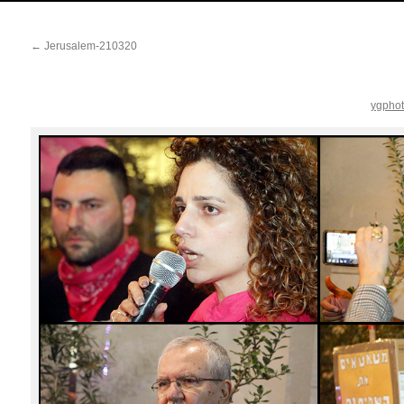
←
Jerusalem-210320
ygpho