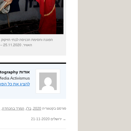
הפגנה וחסימת הכניסה לבתי הזיקוק ב
האוויר. 25.11.2020 – כ-200 מפגינים- שלטים תחפושות ואביזרים, [
אודות ygphotography
edia Activismus
להציג את כל הפוסטים מאת
פורסם בקטגוריה
2020
,
בז"ן
,
המרד בהכחדה
,
ה
→
ירושלים 21-11-2020