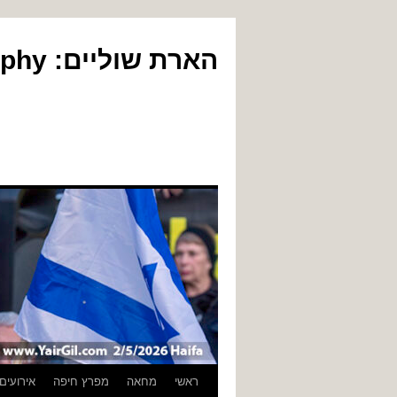
הארת שוליים: Yair Gil Photography
לדלג
ראשי
מחאה
מפרץ חיפה
אירועים