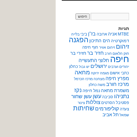
תגיות
אניה
בז"ן
MTBE
ארובה
ביבי
בלייה
הפגנה
הים התיכון
דמוקרטיה
זיהום
חוף חיפה
זיהום אוויר
חזיר בר
חזירי בר
חוק הלאום
חורב
חיפה
חלוצי התעשייה
ירושלים
כחלון
יהודים וערבים
יש גבול
מחאה
כתבי אישום
מגמה ירוקה
מפרץ חיפה
מצחנה
מרכז הכרמל
מרכז חורב
משה כחלון
נקז
משמרת מחאה
נמל חיפה
נתניהו
עשן
עשן שחור
סביבה
צוללות
פסטיבל הסרטים
צינור
שחיתות
קוליפורמים
צעדה
תל אביב
שמאל