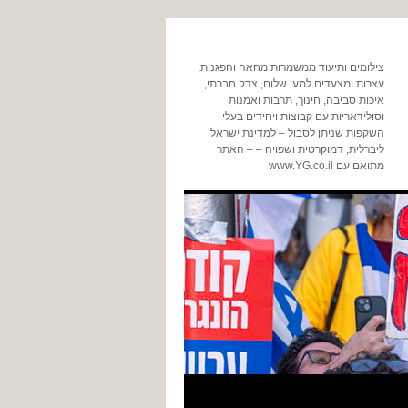
צילומים ותיעוד ממשמרות מחאה והפגנות,
עצרות ומצעדים למען שלום, צדק חברתי,
איכות סביבה, חינוך, תרבות ואמנות
וסולידאריות עם קבוצות ויחידים בעלי
השקפות שניתן לסבול – למדינת ישראל
ליברלית, דמוקרטית ושפויה – – האתר
מתואם עם www.YG.co.il