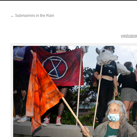
←
Submarines in the Rain
ygphotog