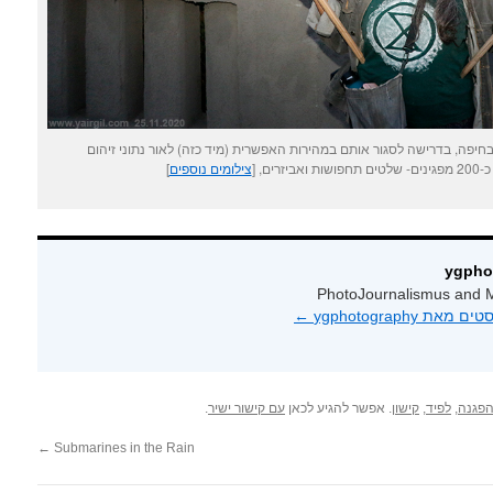
חיפה, בדרישה לסגור אותם במהירות האפשרית (מיד כזה) לאור נתוני זיהום
צילומים נוספים
]
PhotoJournalismus and M
 ygphotography‏
←
פגנה
,
לפיד
,
קישון
. אפשר להגיע לכאן
עם קישור ישיר
.
←
Submarines in the Rain