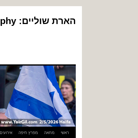
הארת שוליים: Yair Gil Photography
לדלג
ראשי
מחאה
מפרץ חיפה
אירועים