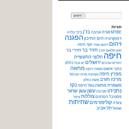
תגיות
אניה
בז"ן
MTBE
ארובה
ביבי
בלייה
הפגנה
הים התיכון
דמוקרטיה
זיהום
חוף חיפה
זיהום אוויר
חזיר בר
חזירי בר
חוק הלאום
חורב
חיפה
חלוצי התעשייה
ירושלים
כחלון
יהודים וערבים
יש גבול
מחאה
כתבי אישום
מגמה ירוקה
מפרץ חיפה
מצחנה
מרכז הכרמל
מרכז חורב
משה כחלון
נקז
משמרת מחאה
נמל חיפה
נתניהו
עשן
עשן שחור
סביבה
צוללות
פסטיבל הסרטים
צינור
שחיתות
קוליפורמים
צעדה
תל אביב
שמאל