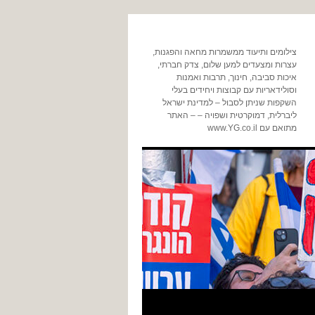
צילומים ותיעוד ממשמרות מחאה והפגנות,
עצרות ומצעדים למען שלום, צדק חברתי,
איכות סביבה, חינוך, תרבות ואמנות
וסולידאריות עם קבוצות ויחידים בעלי
השקפות שניתן לסבול – למדינת ישראל
ליברלית, דמוקרטית ושפויה – – האתר
מתואם עם www.YG.co.il