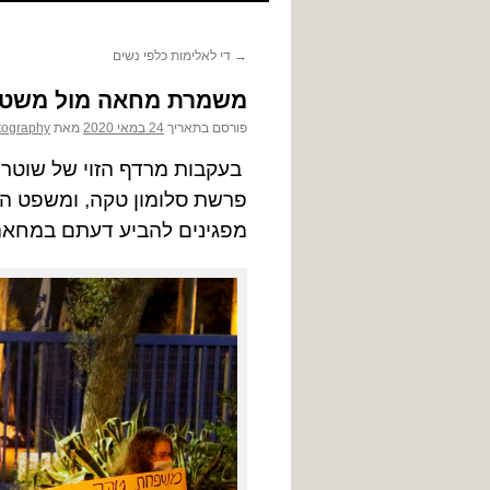
לתוכן
→
די לאלימות כלפי נשים
משמרת מחאה מול משטרת
פורסם בתאריך
24 במאי 2020
מאת
tography
פרשת סלומון טקה, ומשפט הש
מפגינים להביע דעתם במחאה 