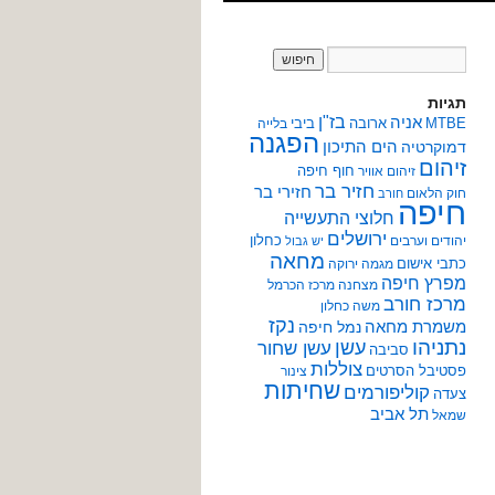
תגיות
אניה
בז"ן
MTBE
ארובה
ביבי
בלייה
הפגנה
הים התיכון
דמוקרטיה
זיהום
חוף חיפה
זיהום אוויר
חזיר בר
חזירי בר
חוק הלאום
חורב
חיפה
חלוצי התעשייה
ירושלים
כחלון
יהודים וערבים
יש גבול
מחאה
כתבי אישום
מגמה ירוקה
מפרץ חיפה
מצחנה
מרכז הכרמל
מרכז חורב
משה כחלון
נקז
משמרת מחאה
נמל חיפה
נתניהו
עשן
עשן שחור
סביבה
צוללות
פסטיבל הסרטים
צינור
שחיתות
קוליפורמים
צעדה
תל אביב
שמאל