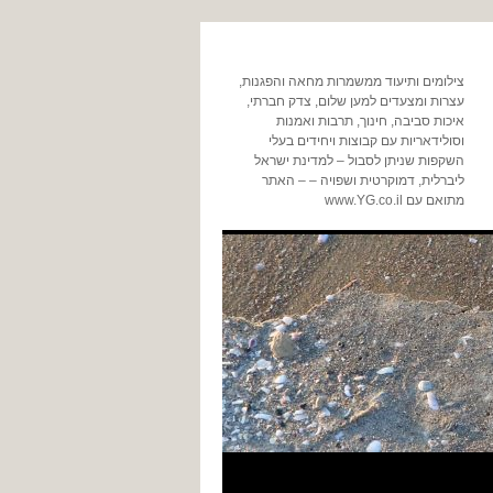
צילומים ותיעוד ממשמרות מחאה והפגנות,
עצרות ומצעדים למען שלום, צדק חברתי,
איכות סביבה, חינוך, תרבות ואמנות
וסולידאריות עם קבוצות ויחידים בעלי
השקפות שניתן לסבול – למדינת ישראל
ליברלית, דמוקרטית ושפויה – – האתר
מתואם עם www.YG.co.il