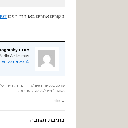
ביקורים אחרים באזור זה הניבו
דגי
אודות ygphotography
edia Activismus
להציג את כל הפוסטים מאת
פורסם בקטגוריה
אקולוגי
,
זיהום
,
חול
,
חיפה
,
כלל
אפשר להגיע לכאן
עם קישור ישיר
.
mtbe
→
כתיבת תגובה