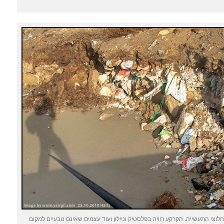
וצי התעשייה. הקרקע רוויה בפלסטיק וניילון ועוד עצמים שאינם טבעיים למקום