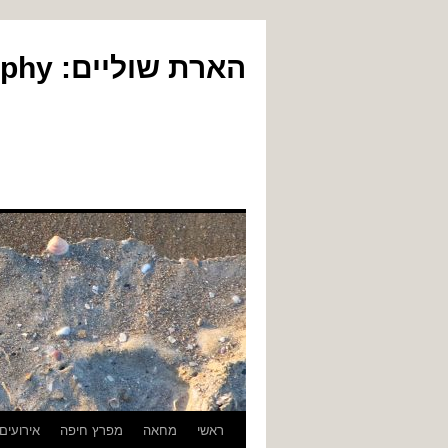
הארת שוליים: Yair Gil Photography
לדלג
ראשי
מחאה
מפרץ חיפה
אירועים