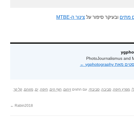
ם מתים
ובעיקר סיפור על
צינור ה-MTBE
PhotoJournalismus and M
 ygphotography‏
←
י
,
מפרץ חיפה
,
סביבה
,
סביבתי
, עם התגים
זיהום
,
חוף הים
,
חיפה
,
ים
,
מזוהם
,
קל קר
.
←
Rabin2018