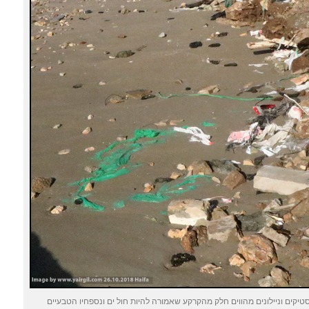
טיקים וניילונים מהווים חלק מהקרקע שאמורה להיות חול ים ונספחיו הטבעיים