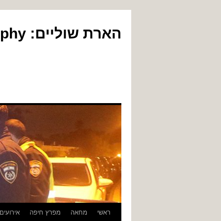
הארת שוליים: Yair Gil Photography
לדלג
ראשי
מחאה
מפרץ חיפה
אירועים