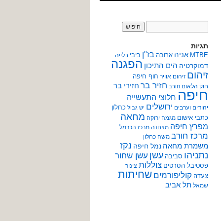
תגיות
אניה
בז"ן
MTBE
ארובה
ביבי
בלייה
הפגנה
הים התיכון
דמוקרטיה
זיהום
חוף חיפה
זיהום אוויר
חזיר בר
חזירי בר
חוק הלאום
חורב
חיפה
חלוצי התעשייה
ירושלים
כחלון
יהודים וערבים
יש גבול
מחאה
כתבי אישום
מגמה ירוקה
מפרץ חיפה
מצחנה
מרכז הכרמל
מרכז חורב
משה כחלון
נקז
משמרת מחאה
נמל חיפה
נתניהו
עשן
עשן שחור
סביבה
צוללות
פסטיבל הסרטים
צינור
שחיתות
קוליפורמים
צעדה
תל אביב
שמאל