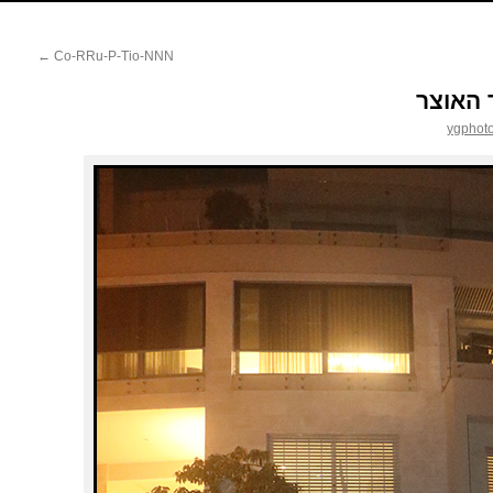
←
Co-RRu-P-Tio-NNN
 האוצר
ygphot