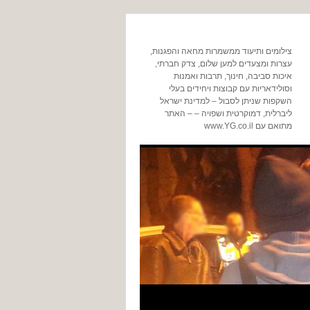
צילומים ותיעוד ממשמרות מחאה והפגנות,
עצרות ומצעדים למען שלום, צדק חברתי,
איכות סביבה, חינוך, תרבות ואמנות
וסולידאריות עם קבוצות ויחידים בעלי
השקפות שניתן לסבול – למדינת ישראל
ליברלית, דמוקרטית ושפויה – – האתר
מתואם עם www.YG.co.il