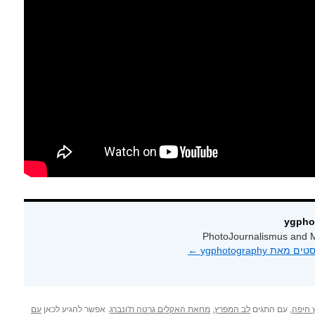
PhotoJournalismus and M
 ygphotography‏
←
 חיפה
, עם התגים
לב המפרץ
,
מחאת האקלים גרטה ת'ונברג
. אפשר להגיע לכאן
עם