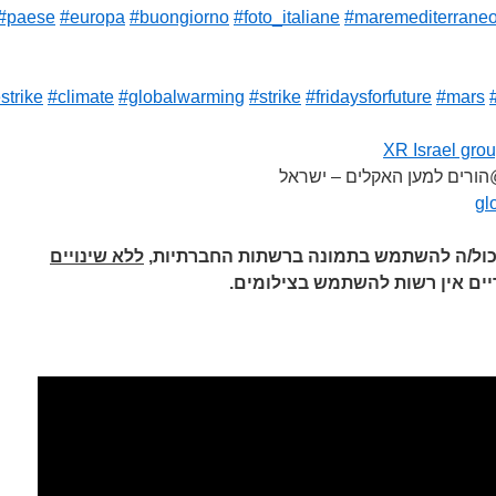
#paese
#europa
#buongiorno
#foto_italiane
#maremediterrane
strike
#climate
#globalwarming
#strike
#fridaysforfuture
#mars
ורים למען האקלים – ישראל
יכול/ה להשתמש בתמונה ברשתות החברתיות,
ללא שינויים
יים אין רשות להשתמש בצילומים.