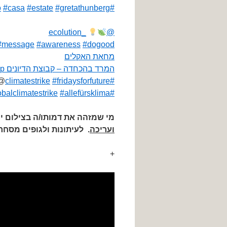
o
#casa
#estate
#gretathunberg
#climatechange
@ecolution_
#message
#awareness
#dogood
מחאת האקלים
המרד בהכחדה – קבוצת הדיונים XR Israel group
#climatestrike
#fridaysforfuture
@ה
#allefürsklima
#globalclimatestrike
מי שמזהה את דמותו/ה בצילום 
ועריכה
.
לעיתונות ולגופים מסחר
+