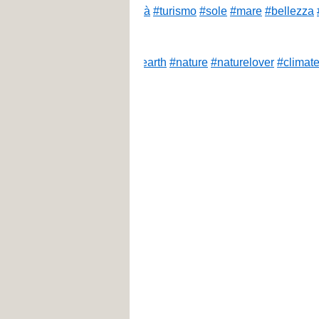
ike
#foto
#citta
#turisti
#felicità
#turismo
#sole
#mare
#bellezza
#rebuild
#earth
#nature
#naturelover
#climate