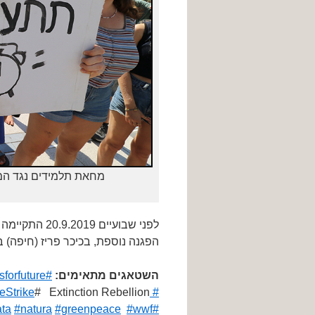
מחאת תלמידים נגד המשך זיהום כדור
לפני שבועיים 20.9.2019 התקיימה
הפגנה נוספת, בכיכר פריז (חיפה) ב
השטאגים מתאימים:
#
sforfuture
eStrike
#
Extinction Rebellion
#
ata
#natura
#greenpeace
#wwf
#ecologia