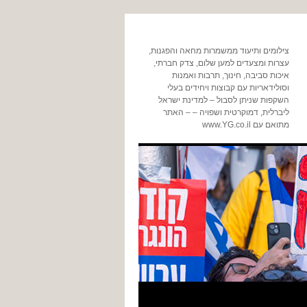
צילומים ותיעוד ממשמרות מחאה והפגנות,
עצרות ומצעדים למען שלום, צדק חברתי,
איכות סביבה, חינוך, תרבות ואמנות
וסולידאריות עם קבוצות ויחידים בעלי
השקפות שניתן לסבול – למדינת ישראל
ליברלית, דמוקרטית ושפויה – – האתר
מתואם עם www.YG.co.il