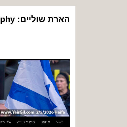
הארת שוליים: Yair Gil Photography
לדלג
ראשי
מחאה
מפרץ חיפה
אירועים