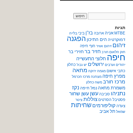
תגיות
אניה
בז"ן
MTBE
ארובה
ביבי
בלייה
הפגנה
הים התיכון
דמוקרטיה
זיהום
חוף חיפה
זיהום אוויר
חזיר בר
חזירי בר
חוק הלאום
חורב
חיפה
חלוצי התעשייה
ירושלים
כחלון
יהודים וערבים
יש גבול
מחאה
כתבי אישום
מגמה ירוקה
מפרץ חיפה
מצחנה
מרכז הכרמל
מרכז חורב
משה כחלון
נקז
משמרת מחאה
נמל חיפה
נתניהו
עשן
עשן שחור
סביבה
צוללות
פסטיבל הסרטים
צינור
שחיתות
קוליפורמים
צעדה
תל אביב
שמאל