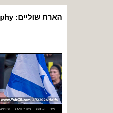
הארת שוליים: Yair Gil Photography
לדלג
ראשי
מחאה
מפרץ חיפה
אירועים