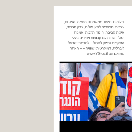
צילומים ותיעוד ממשמרות מחאה והפגנות,
עצרות ומצעדים למען שלום, צדק חברתי,
איכות סביבה, חינוך, תרבות ואמנות
וסולידאריות עם קבוצות ויחידים בעלי
השקפות שניתן לסבול – למדינת ישראל
ליברלית, דמוקרטית ושפויה – – האתר
מתואם עם www.YG.co.il