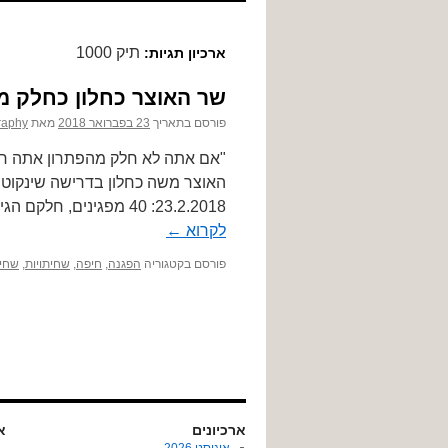
לתוכן
תיק 1000
ארכיון תגיות:
שר האוצר כחלון כחלק מה
פורסם בתאריך
23 בפברואר 2018
מאת
raphy
"אם אתה לא חלק מהפתרון אתה חלק
האוצר משה כחלון בדרישה שינקוט 
23.2.2018: 40 מפגינים, חלקם הגיעו מרחוק, 4 מגפונים ורמקול על גלגלים. מוטיבציה …
לקרוא
←
פורסם בקטגוריה
הפגנה
,
חיפה
,
שחיתויות
,
שחי
ארכיונים
או