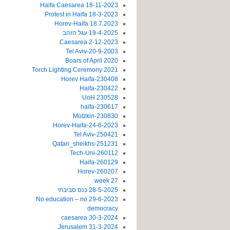
18-11-2023 Haifa Caesarea
18-3-2023 Protest in Haifa
18.7.2023 Horev-Haifa
19-4-2025 עגל הזהב
2-12-2023 Caesarea
20-9-2003-Tel Aviv
2020 Boars of April
2021 Torch Lighting Ceremony
230408-Horev Haifa
230422-Haifa
230528 UoH
230617-haifa
230830-Motzkin
24-6-2023-Horev-Haifa
250421-Tel Aviv
251231-Qatari_sheikhs
260112-Tech-Uni
260129-Haifa
260207-Horev
27 week
28-5-2025 כנס סביבתי
29-6-2023 No education – no
democracy
30-3-2024 caesarea
31-3-2024 Jerusalem