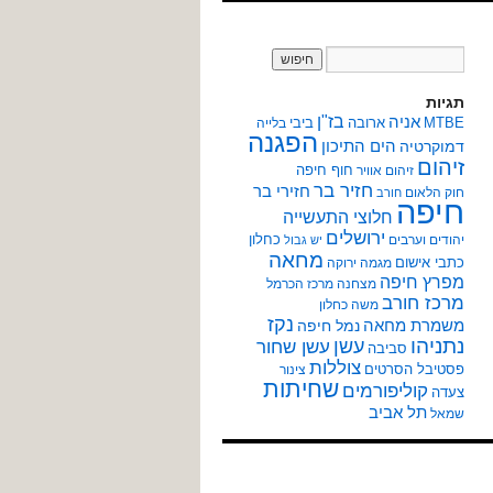
תגיות
אניה
בז"ן
MTBE
ארובה
ביבי
בלייה
הפגנה
הים התיכון
דמוקרטיה
זיהום
חוף חיפה
זיהום אוויר
חזיר בר
חזירי בר
חוק הלאום
חורב
חיפה
חלוצי התעשייה
ירושלים
כחלון
יהודים וערבים
יש גבול
מחאה
כתבי אישום
מגמה ירוקה
מפרץ חיפה
מצחנה
מרכז הכרמל
מרכז חורב
משה כחלון
נקז
משמרת מחאה
נמל חיפה
נתניהו
עשן
עשן שחור
סביבה
צוללות
פסטיבל הסרטים
צינור
שחיתות
קוליפורמים
צעדה
תל אביב
שמאל