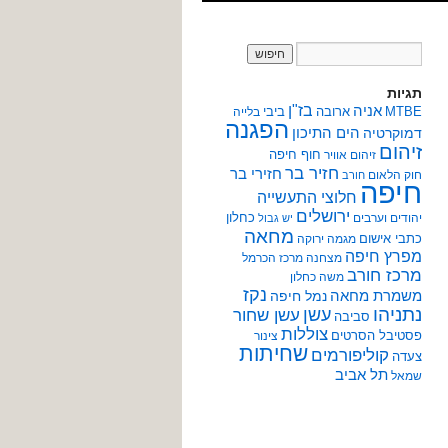
תגיות
אניה
בז"ן
MTBE
ארובה
ביבי
בלייה
הפגנה
הים התיכון
דמוקרטיה
זיהום
חוף חיפה
זיהום אוויר
חזיר בר
חזירי בר
חוק הלאום
חורב
חיפה
חלוצי התעשייה
ירושלים
כחלון
יהודים וערבים
יש גבול
מחאה
כתבי אישום
מגמה ירוקה
מפרץ חיפה
מצחנה
מרכז הכרמל
מרכז חורב
משה כחלון
נקז
משמרת מחאה
נמל חיפה
נתניהו
עשן
עשן שחור
סביבה
צוללות
פסטיבל הסרטים
צינור
שחיתות
קוליפורמים
צעדה
תל אביב
שמאל