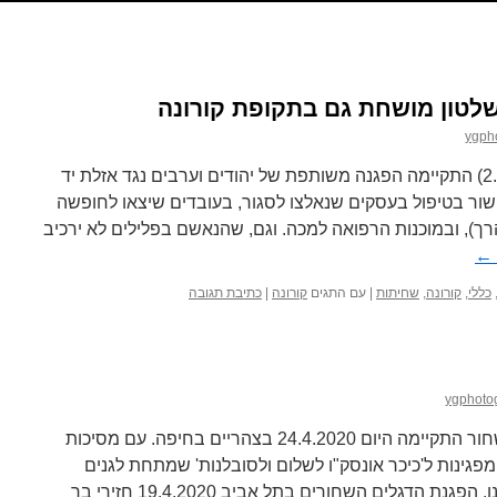
לטון מושחת גם בתקופת קורונה
ygph
במושבה הגרמנית בחיפה (2.5.2020) התקיימה הפגנה משותפת של יהודים וערבים נגד אזלת יד
ר בטיפול בעסקים שנאלצו לסגור, בעובדים שיצאו לחופשה
הרך), ובמוכנות הרפואה למכה. וגם, שהנאשם בפלילים לא ירכיב
←
כללי
,
קורונה
,
שחיתות
|
עם התגים
קורונה
|
כתיבת תגובה
ygphoto
משמרת מחאה צנועה של נשים בשחור התקיימה היום 24.4.2020 בצהריים בחיפה. עם מסיכות
גינות ל'כיכר אונסק"ו לשלום ולסובלנות' שמתחת לגנים
הבהאים והזכירו שהכיבוש עדיין עמנו. הפגנת הדגלים השחורים בתל אביב 19.4.2020 חזירי בר