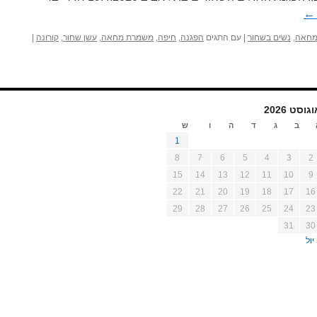
←
מחאה
,
נשים בשחור
|
עם התגים
הפגנה
,
חיפה
,
משמרת מחאה
,
עשן שחור
,
קורונה
|
גוסט 2026
ב
ג
ד
ה
ו
ש
1
8
7
6
5
4
3
2
15
14
13
12
11
10
9
22
21
20
19
18
17
16
29
28
27
26
25
24
23
31
30
יול