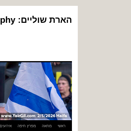
הארת שוליים: Yair Gil Photography
לדלג
ראשי
מחאה
מפרץ חיפה
אירועים