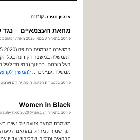
לתוכן
קורונה
ארכיון תגיות:
מחאת העצמאיים – נגד ש
פורסם בתאריך
3 במאי 2020
מאת
otography
הממשלה במשבר הקורונה בכל הקשו
בעל כורחם, בחינוך (במיוחד לגיל 
ממשלה. עניינים …
להמשיך לקרוא
פורסם בקטגוריה
הפגנה
,
חיפה
,
יהודים וערבים
,
Women in Black
פורסם בתאריך
24 באפריל 2020
מאת
graphy
תוך שמירת מרחק בהתאם הגיעו המפ