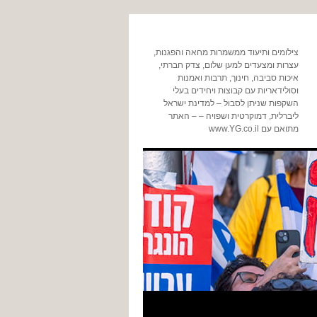
צילומים ותיעוד ממשמרות מחאה והפגנות,
עצרות ומצעדים למען שלום, צדק חברתי,
איכות סביבה, חינוך, תרבות ואמנות
וסולידאריות עם קבוצות ויחידים בעלי
השקפות שניתן לסבול – למדינת ישראל
ליברלית, דמוקרטית ושפויה – – האתר
מתואם עם www.YG.co.il