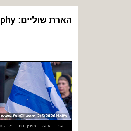
הארת שוליים: Yair Gil Photography
לדלג
ראשי
מחאה
מפרץ חיפה
אירועים