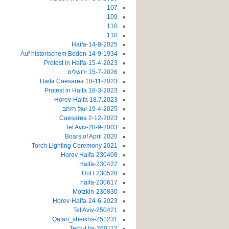
107
109
110
110
14-8-2025-Haifa
14-9-1934-Auf historischem Boden
15-4-2023-Protest in Haifa
15-7-2026 ירושלים
18-11-2023 Haifa Caesarea
18-3-2023 Protest in Haifa
18.7.2023 Horev-Haifa
19-4-2025 עגל הזהב
2-12-2023 Caesarea
20-9-2003-Tel Aviv
2020 Boars of April
2021 Torch Lighting Ceremony
230408-Horev Haifa
230422-Haifa
230528 UoH
230617-haifa
230830-Motzkin
24-6-2023-Horev-Haifa
250421-Tel Aviv
251231-Qatari_sheikhs
260112-Tech-Uni