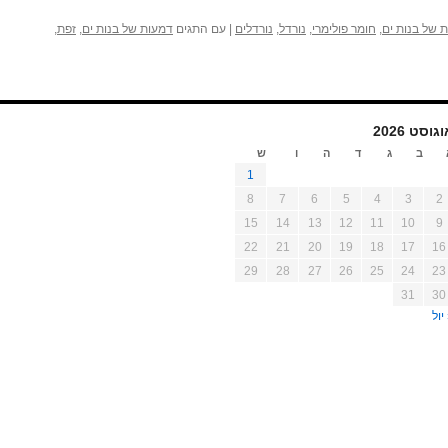
 של בנות ים
,
חומר פולימרי
,
נורדל
,
נורדלים
|
עם התגים
דמעות של בנות ים
,
זפת
,
גוסט 2026
ב
ג
ד
ה
ו
ש
1
8
7
6
5
4
3
2
15
14
13
12
11
10
9
22
21
20
19
18
17
16
29
28
27
26
25
24
23
31
30
יול