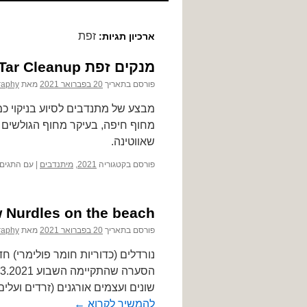
לתוכן
זפת
ארכיון תגיות:
מנקים זפת Tar Cleanup
פורסם בתאריך
20 בפברואר 2021
מאת
raphy
מבצע של מתנדבים לסיוע בניקוי כמ
מחוף חיפה, בעיקר מחוף הגולשים 
שאווטינה.
פורסם בקטגוריה
2021
,
מיתנדבים
|
עם התגים
 Nurdles on the beach
פורסם בתאריך
20 בפברואר 2021
מאת
raphy
נורדלים (כדוריות חומר פולימרי) 
שונים ועצמים אורגנים (זרדים ועל
להמשיך לקרוא
←