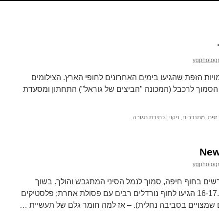
ygphotog
ויות הזפת שהגיעו בימים האחרונים לחופי הארץ. הצילומים
הסמוך לרכבל (המכונה "הביצים של גוראל") התחתון ומסעדת
זפת
,
מתנדבים
,
ניקוי
|
כתיבת תגובה
New
ygphotog
חדשים בחוף חיפה, סמוך לנמל הסיני המתגבש והולך. בשוך
הסערה שהתקיימה השבוע 16-17.3.2021 הגיעו לחוף נורדלים רבים עם פסולת אחרת; פלסטיקים
ים שמצויים בסביבה נחלית). – אז למה חומר גלם של תעשיית …