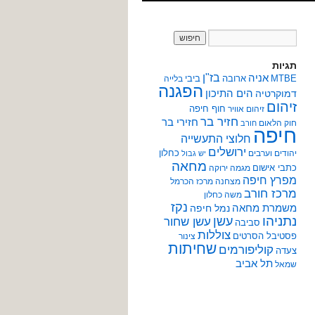
תגיות
אניה
בז"ן
MTBE
ארובה
ביבי
בלייה
הפגנה
הים התיכון
דמוקרטיה
זיהום
חוף חיפה
זיהום אוויר
חזיר בר
חזירי בר
חוק הלאום
חורב
חיפה
חלוצי התעשייה
ירושלים
כחלון
יהודים וערבים
יש גבול
מחאה
כתבי אישום
מגמה ירוקה
מפרץ חיפה
מצחנה
מרכז הכרמל
מרכז חורב
משה כחלון
נקז
משמרת מחאה
נמל חיפה
נתניהו
עשן
עשן שחור
סביבה
צוללות
פסטיבל הסרטים
צינור
שחיתות
קוליפורמים
צעדה
תל אביב
שמאל