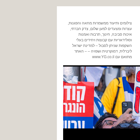
צילומים ותיעוד ממשמרות מחאה והפגנות,
עצרות ומצעדים למען שלום, צדק חברתי,
איכות סביבה, חינוך, תרבות ואמנות
וסולידאריות עם קבוצות ויחידים בעלי
השקפות שניתן לסבול – למדינת ישראל
ליברלית, דמוקרטית ושפויה – – האתר
מתואם עם www.YG.co.il