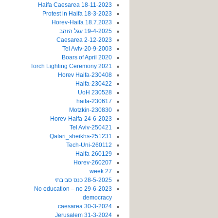
18-11-2023 Haifa Caesarea
18-3-2023 Protest in Haifa
18.7.2023 Horev-Haifa
19-4-2025 עגל הזהב
2-12-2023 Caesarea
20-9-2003-Tel Aviv
2020 Boars of April
2021 Torch Lighting Ceremony
230408-Horev Haifa
230422-Haifa
230528 UoH
230617-haifa
230830-Motzkin
24-6-2023-Horev-Haifa
250421-Tel Aviv
251231-Qatari_sheikhs
260112-Tech-Uni
260129-Haifa
260207-Horev
27 week
28-5-2025 כנס סביבתי
29-6-2023 No education – no
democracy
30-3-2024 caesarea
31-3-2024 Jerusalem