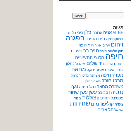
תגיות
אניה
בז"ן
MTBE
ארובה
ביבי
בלייה
הפגנה
הים התיכון
דמוקרטיה
זיהום
חוף חיפה
זיהום אוויר
חזיר בר
חזירי בר
חוק הלאום
חורב
חיפה
חלוצי התעשייה
ירושלים
כחלון
יהודים וערבים
יש גבול
מחאה
כתבי אישום
מגמה ירוקה
מפרץ חיפה
מצחנה
מרכז הכרמל
מרכז חורב
משה כחלון
נקז
משמרת מחאה
נמל חיפה
נתניהו
עשן
עשן שחור
סביבה
צוללות
פסטיבל הסרטים
צינור
שחיתות
קוליפורמים
צעדה
תל אביב
שמאל