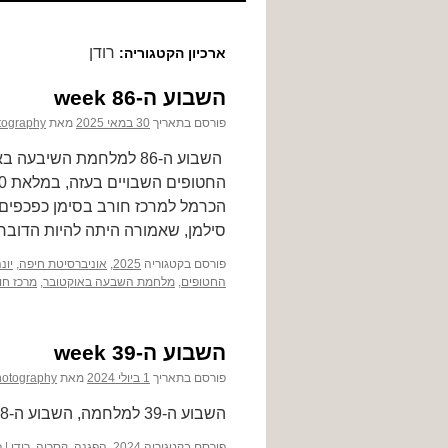
לתוכן
רודן
ארכיון הקטגוריה:
השבוע ה-86 week
פורסם בתאריך
30 במאי 2025
מאת
tography
סילמן, שאמורה היתה להיות הדוב
פורסם בקטגוריה
2025
,
אוניברסיטת חיפה
,
יונ
החטופים
,
מלחמת השבעה באוקטובר
,
מרכז חו
השבוע ה-39 week
פורסם בתאריך
1 ביולי 2024
מאת
hotography
השבוע ה-39 למלחמה, השבוע ה-38, השבוע ה37
פורסם בקטגוריה
2024
,
הפגנה
,
קסריה
,
רודן
|
כ