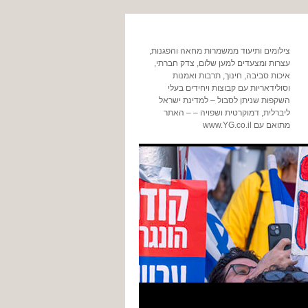
צילומים ותיעוד ממשמרות מחאה והפגנות,
עצרות ומצעדים למען שלום, צדק חברתי,
איכות סביבה, חינוך, תרבות ואמנות
וסולידאריות עם קבוצות ויחידים בעלי
השקפות שניתן לסבול – למדינת ישראל
ליברלית, דמוקרטית ושפויה – – האתר
מתואם עם www.YG.co.il