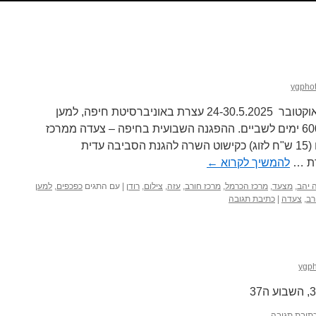
ygpho
השבוע ה-86 למלחמת השיבעה באוקטובר 24-30.5.2025 עצרת באוניברסיטת חיפה, למען
החטופים השבויים בעזה, במלאת 600 ימים לשביים. ההפגנה השבועית בחיפה – צעדה ממרכז
הכרמל למרכז חורב בסימן כפכפים (15 ש"ח לזוג) כקישוט השרה להגנת הסביבה עדית
רת …
להמשיך לקרוא
←
ה יהב
,
מצעד
,
מרכז הכרמל
,
מרכז חורב
,
עזה
,
צילום
,
רודן
|
עם התגים
כפכפים
,
למען
רב
,
צעדה
|
כתיבת תגובה
ygp
תיבת תגובה