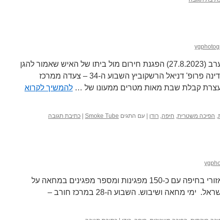
ygphotog
ארגוני המאבק בדיקטטורה קיימו הערב (27.8.2023) הפגנת חירום מול ביתו של האיש שאמור להגן
על עובדי המדינה – נציב שירות המדינה פרופ' דניאל הרשקוביץ השבוע ה-34 – צעדה ממרכז
עצרת קבלת שבת מאות מטרים ממעונו של …
להמשיך לקרוא
,
הפיכה משטרית
,
חיפה
,
רודן
|
עם התגים
Smoke Tube
|
כתיבת תגובה
ygpho
שבע בבוקר מול בית הדין הרבני האזורי בחיפה עם כ-150 מפגינות ומספר מפגינים במחאה על
הצרת זכויות נשים בסיוע ממשלת ישראל. ימי מחאה ושיבוש. השבוע ה-28 במרכז חורב –