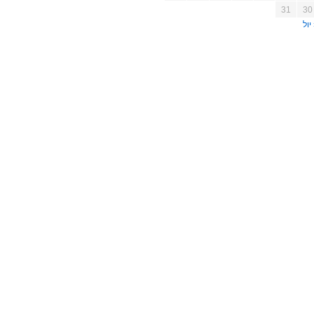
31
30
יול