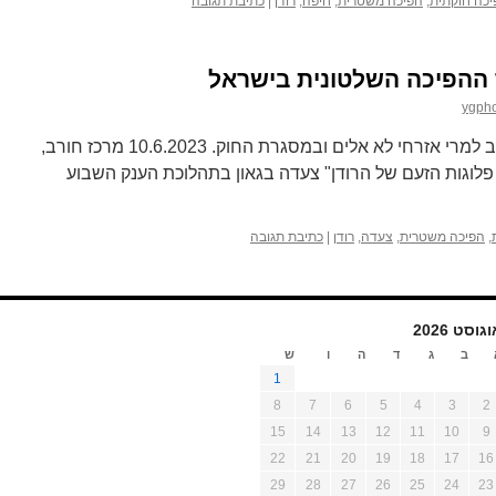
יכה חוקתית
,
הפיכה משטרית
,
חיפה
,
רודן
|
כתיבת תגובה
ygph
השבוע שבו קרא אהוד ברק להתייצב למרי אזרחי לא אלים ובמסגרת החוק. 10.6.2023 מרכז חורב,
פלוגות הזעם של הרודן" צעדה בגאון בתהלוכת הענק השבוע
,
הפיכה משטרית
,
צעדה
,
רודן
|
כתיבת תגובה
גוסט 2026
ב
ג
ד
ה
ו
ש
1
8
7
6
5
4
3
2
15
14
13
12
11
10
9
22
21
20
19
18
17
16
29
28
27
26
25
24
23