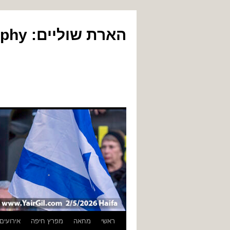
הארת שוליים: Yair Gil Photography
לדלג
ראשי
מחאה
מפרץ חיפה
אירועים