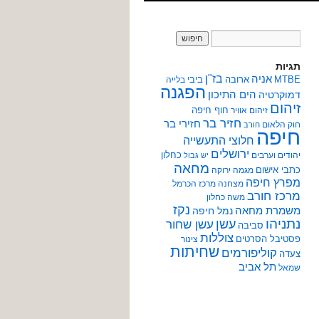
תגיות
אניה
בז"ן
MTBE
ארובה
ביבי
בלייה
הפגנה
הים התיכון
דמוקרטיה
זיהום
חוף חיפה
זיהום אוויר
חזיר בר
חזירי בר
חוק הלאום
חורב
חיפה
חלוצי התעשייה
ירושלים
כחלון
יהודים וערבים
יש גבול
מחאה
כתבי אישום
מגמה ירוקה
מפרץ חיפה
מצחנה
מרכז הכרמל
מרכז חורב
משה כחלון
נקז
משמרת מחאה
נמל חיפה
נתניהו
עשן
עשן שחור
סביבה
צוללות
פסטיבל הסרטים
צינור
שחיתות
קוליפורמים
צעדה
תל אביב
שמאל