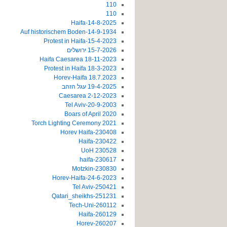
110
110
14-8-2025-Haifa
14-9-1934-Auf historischem Boden
15-4-2023-Protest in Haifa
15-7-2026 ירושלים
18-11-2023 Haifa Caesarea
18-3-2023 Protest in Haifa
18.7.2023 Horev-Haifa
19-4-2025 עגל הזהב
2-12-2023 Caesarea
20-9-2003-Tel Aviv
2020 Boars of April
2021 Torch Lighting Ceremony
230408-Horev Haifa
230422-Haifa
230528 UoH
230617-haifa
230830-Motzkin
24-6-2023-Horev-Haifa
250421-Tel Aviv
251231-Qatari_sheikhs
260112-Tech-Uni
260129-Haifa
260207-Horev