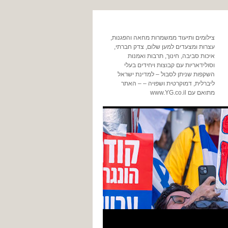
צילומים ותיעוד ממשמרות מחאה והפגנות,
עצרות ומצעדים למען שלום, צדק חברתי,
איכות סביבה, חינוך, תרבות ואמנות
וסולידאריות עם קבוצות ויחידים בעלי
השקפות שניתן לסבול – למדינת ישראל
ליברלית, דמוקרטית ושפויה – – האתר
מתואם עם www.YG.co.il