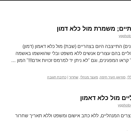
ים; משמרת מול כלא דמון
ygphot
) התייצבה היום בצהריים (שבת) מול כלא דאמון (דמון)
יים בהם עצורים אנשים ללא משפט ובלי שהואשמו באשמה
 קראו המפגינים, וגם "לא ניתן יד למרמס זכויות אדם!!!" המון …
לי
,
מוזיאון העיר חיפה
,
מעצר מנהלי
,
שחרור
|
כתיבת תגובה
ים מול כלא דאמון
ygphoto
רים המנהליים, ללא כתב אישום ומשפט וללא תאריך שחרור