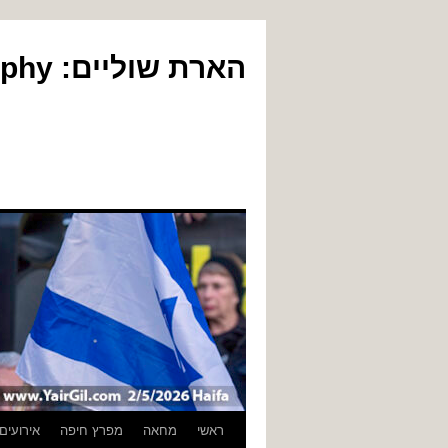
הארת שוליים: Yair Gil Photography
לדלג
ראשי
מחאה
מפרץ חיפה
אירועים