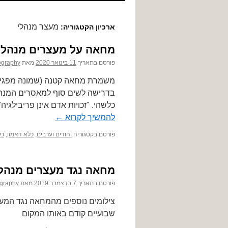
לתוכן
מעצר מנהלי
ארכיון הקטגוריה:
מחאה על מעצרים מנהלתי
פורסם בתאריך
11 בינואר 2020
מאת
ography
משמרת מחאה קטנה (שמונה מפגינים
בדרישה לשים סוף למאסרים המנהל
כלשהי. "זכויות אדם אינן פריבילגיה"
להמשיך לקרוא
←
פורסם בקטגוריה
יהודים וערבים
,
כלא דאמון
,
כל
מחאה נגד מעצרים מנהלי
פורסם בתאריך
7 בדצמבר 2019
מאת
graphy
צילומים נוספים מהמחאה נגד המעצ
שבועיים קודם באותו המקום