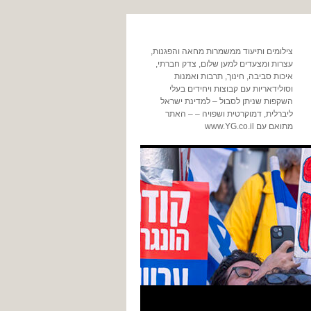
צילומים ותיעוד ממשמרות מחאה והפגנות,
עצרות ומצעדים למען שלום, צדק חברתי,
איכות סביבה, חינוך, תרבות ואמנות
וסולידאריות עם קבוצות ויחידים בעלי
השקפות שניתן לסבול – למדינת ישראל
ליברלית, דמוקרטית ושפויה – – האתר
מתואם עם www.YG.co.il