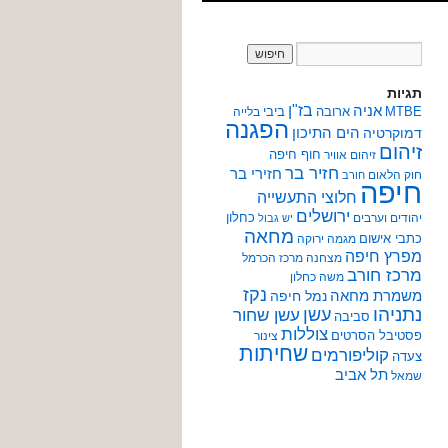
תגיות
אניה
בז"ן
MTBE
ארובה
ביבי
בלייה
הפגנה
הים התיכון
דמוקרטיה
זיהום
חוף חיפה
זיהום אוויר
חזיר בר
חזירי בר
חוק הלאום
חורב
חיפה
חלוצי התעשייה
ירושלים
כחלון
יהודים וערבים
יש גבול
מחאה
כתבי אישום
מגמה ירוקה
מפרץ חיפה
מצחנה
מרכז הכרמל
מרכז חורב
משה כחלון
נקז
משמרת מחאה
נמל חיפה
נתניהו
עשן
עשן שחור
סביבה
צוללות
פסטיבל הסרטים
צינור
שחיתות
קוליפורמים
צעדה
תל אביב
שמאל