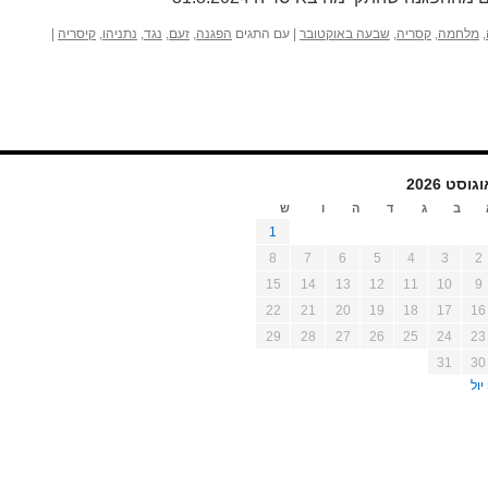
,
מלחמה
,
קסריה
,
שבעה באוקטובר
|
עם התגים
הפגנה
,
זעם
,
נגד
,
נתניהו
,
קיסריה
|
גוסט 2026
ב
ג
ד
ה
ו
ש
1
8
7
6
5
4
3
2
15
14
13
12
11
10
9
22
21
20
19
18
17
16
29
28
27
26
25
24
23
31
30
יול