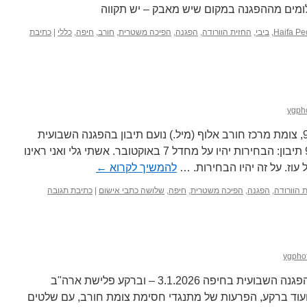
לומים מההפגנה במקום שיש מאבק – יש תקווה
Haifa Pe
,
ביבי
,
החזית הוורודה
,
הפגנה
,
הפיכה משטרית
,
חורב
,
חיפה
,
כללי
|
כתיבת
ygph
ההפגנה השבועית בחיפה 9.5.2026, צומת מרכז חורב אלוף (מיל.) נועם תיבון בהפגנה השבועית
בצומת מרכז חורב, חיפה 9.5.2026 תיבון: הבחירות יהיו על מחדל 7 באוקטובר. אשתי גלי ואני ראינו
עוז. על זה יהיו הבחירות. …
להמשיך לקרוא
←
 הוורודה
,
הפגנה
,
הפיכה משטרית
,
חיפה
,
שלושה כתבי אישום
|
כתיבת תגובה
ygpho
כמעט נתינים אבל עדיין אזרחים, בהפגנה השבועית בחיפה 3.1.2026 – וברקע פלישת ארה"ב
עוד ברקע, הפרעות של מתנגדי חסימת צומת חורב, עם שלטים