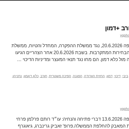
ygph
ההפגנה השבועית במרכז חורב, חיפה 20.6.2026, נגד ממשלת ההפקרה, המחדל והטיוח, ממשלת
המלחמה שאין לה סוף, וגם בסימן הבחירות המתקרבות. בשבת 20.6.2026 אחר הצהריים הגיעו
ביבי
,
דיכוי
,
דמון
,
החזית הוורודה
,
הפגנה
,
הפיכה משטרית
,
חורב
,
כלא דאמון
,
נתניהו
,
ygph
ההפגנה השבועית במרכז חורב, חיפה 13.6.2026 דברי פתיחה והנחיה: עו״ד רותם פרלמן פרחי
לות המאבק להחלפת הממשלה.פרופ' זאביק גרינברג, גיאוגרף