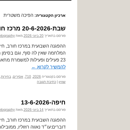
לתוכן
הפיכה משטרית
ארכיון הקטגוריה:
שבת-20-6-2026 מרכז חורב +דמון
פורסם בתאריך
20 ביוני 2026
מאת
otography
23 פעילים ופעילות למשמרת מחאה מול כלא דמון. הם מחו נגד תנאי המעצר ומדיניות הדיכוי …
להמשיך לקרוא
←
פורסם בקטגוריה
2026
,
710
,
אסירים
,
בחירות
,
שוויון
|
כתיבת תגובה
חיפה-13-6-2026
פורסם בתאריך
14 ביוני 2026
מאת
otography
דוברים:עו״ד נאווה רוזוליו, ממובי