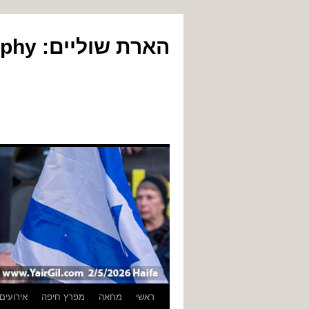
הארת שוליים: Yair Gil Photography
לדלג
ראשי
מחאה
מפרץ חיפה
אירועים