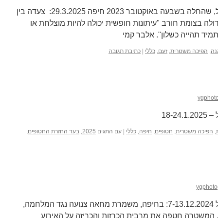
השבוע ה-78 למלחמת חרבות ברזל, שהחלה בשבעה באוקטובר 2023 חיפה 29.3.2025: צעדה בין
ולה בצומת חורב "עיתונות חופשית יכולה להיות מוצלחת או
מיד תהייה כשלון". אלבר קמי
נה
,
הפיכה משטרית
,
זעם
,
כללי
|
כתיבת תגובה
ygphot
,
הפיכה משטרית
,
חטופים
,
חיפה
,
כללי
|
עם התגים
2025
,
בעד החזרת החטופים
,
ygphoto
השבוע ה-62 למלחמת חרבות ברזל 7-13.12.2024: בחיפה, משמרת מחאה צנועה נגד המלחמה,
ביב רחוב העצמאות 11.12.2024. המשטרה חטפה את מרבית הכרזות והכריזה על האירוע