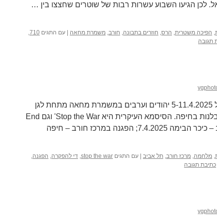
 לכן הגיעו השבוע עשרות רבות של שוטרים שחצצו בין …
,
הפיכה משטרית
,
הרס
,
חוזרים בתבונה
,
חורב
,
משמרת מחאה
|
עם התגים
710
,
 תגובה
ygphot
השבוע ה-79 למלחמת חרבות ברזל 5-11.4.2025 יהודים וערבים במשמרת מחאה מתחת לגן
הבהאי, בכיכר אונסק"ו לשלום ולסובלנות בחיפה. הסיסמא העיקרית היא Stop the War' וגם End
the Occupation/ הפגנה בתל אביב – כיכר הבימה 7.4.2025; הפגנה במרכז חורב – חיפה
,
מלחמה
,
מרכז חורב
,
תל אביב
|
עם התגים
stop the war
,
די להפקרה
,
הפגנה
,
כתיבת תגובה
ygphot