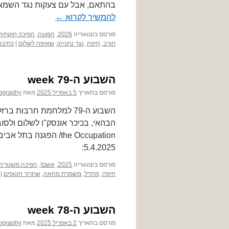
בהתאם, אבל עם צעקות נגד השמאל.
להמשיך לקרוא
←
פורסם בקטגוריה
2026
,
הפגנה
,
הפיכה חוקתית
חורב
,
חיפה
,
נגד נתניהו
,
שאיפה לשלום
|
כתיבת
השבוע ה-79 week
פורסם בתאריך
5 באפריל 2025
מאת
ography
5.4.2025:
פורסם בקטגוריה
2025
,
אשם!
,
הפיכה משטרית
חיפה
,
מחדל
,
משמרת מחאה
,
שחרור חטופים
|
השבוע ה-78 week
פורסם בתאריך
2 באפריל 2025
מאת
ography