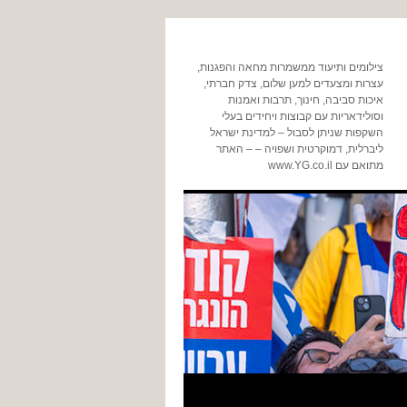
צילומים ותיעוד ממשמרות מחאה והפגנות,
עצרות ומצעדים למען שלום, צדק חברתי,
איכות סביבה, חינוך, תרבות ואמנות
וסולידאריות עם קבוצות ויחידים בעלי
השקפות שניתן לסבול – למדינת ישראל
ליברלית, דמוקרטית ושפויה – – האתר
מתואם עם www.YG.co.il