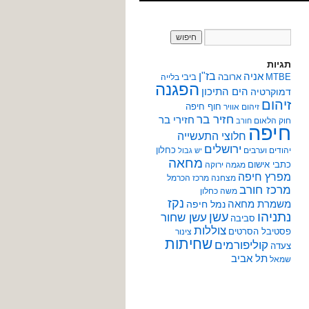
תגיות
אניה
בז"ן
MTBE
ארובה
ביבי
בלייה
הפגנה
הים התיכון
דמוקרטיה
זיהום
חוף חיפה
זיהום אוויר
חזיר בר
חזירי בר
חוק הלאום
חורב
חיפה
חלוצי התעשייה
ירושלים
כחלון
יהודים וערבים
יש גבול
מחאה
כתבי אישום
מגמה ירוקה
מפרץ חיפה
מצחנה
מרכז הכרמל
מרכז חורב
משה כחלון
נקז
משמרת מחאה
נמל חיפה
נתניהו
עשן
עשן שחור
סביבה
צוללות
פסטיבל הסרטים
צינור
שחיתות
קוליפורמים
צעדה
תל אביב
שמאל