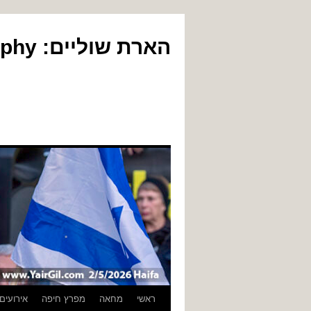
הארת שוליים: Yair Gil Photography
לדלג
ראשי
מחאה
מפרץ חיפה
אירועים