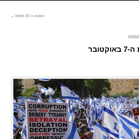
השבוע ה-35 week
←
ygpho