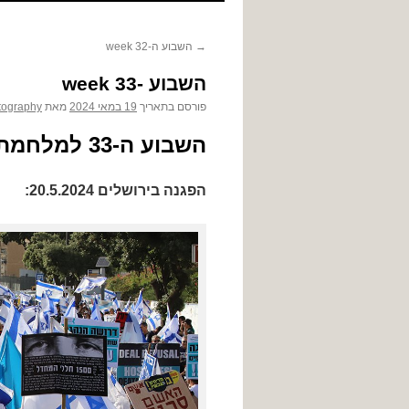
לתוכן
→
השבוע ה-32 week
השבוע -33 week
פורסם בתאריך
19 במאי 2024
מאת
tography
השבוע ה-33 למלחמת ה-7 באוקטובר
הפגנה בירושלים 20.5.2024: