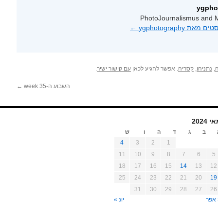
PhotoJournalismus and M
 ygphotography‏
←
,
נתניהו
,
קסריה
. אפשר להגיע לכאן
עם קישור ישיר
.
השבוע ה-35 week
←
י 2024
ב
ג
ד
ה
ו
ש
4
3
2
1
11
10
9
8
7
6
5
18
17
16
15
14
13
12
25
24
23
22
21
20
19
31
30
29
28
27
26
 אפר
יונ »