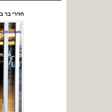
לתוכן
חזירי בר ב