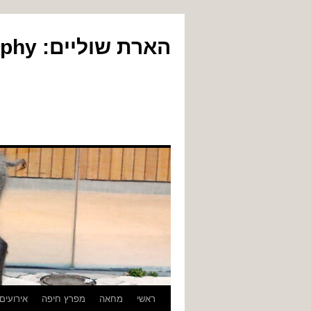
הארת שוליים: Yair Gil Photography
לדלג
ראשי
מחאה
מפרץ חיפה
אירועים