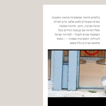
צילומים ותיעוד ממשמרות מחאה והפגנות,
עצרות ומצעדים למען שלום, צדק חברתי,
איכות סביבה, חינוך, תרבות ואמנות
וסולידאריות עם קבוצות ויחידים בעלי
השקפות שניתן לסבול – למדינת ישראל
ליברלית, דמוקרטית ושפויה – – האתר
מתואם עם www.YG.co.il