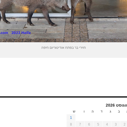
חזירי בר בפתח אודיטוריום חיפה
גוסט 2026
ב
ג
ד
ה
ו
ש
1
8
7
6
5
4
3
2