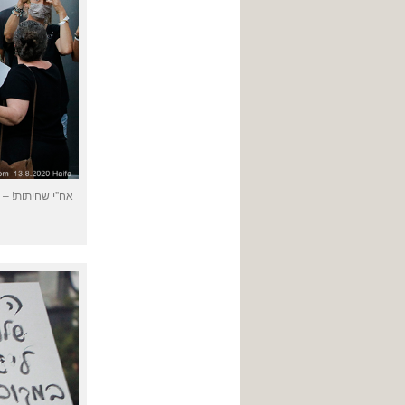
אח"י שחיתות! – 