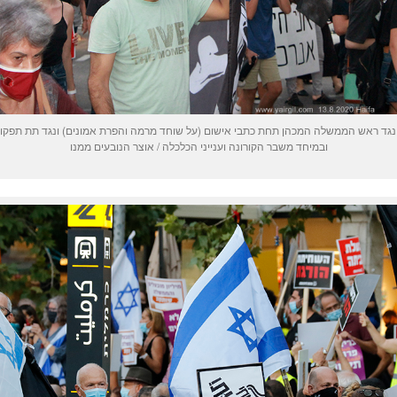
נגד ראש הממשלה המכהן תחת כתבי אישום (על שוחד מרמה והפרת אמונים) ונגד תת תפקודו 
ובמיחד משבר הקורונה וענייני הכלכלה / אוצר הנובעים ממנו