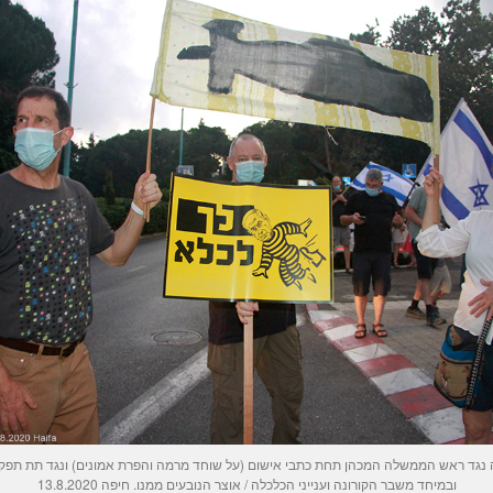
 נגד ראש הממשלה המכהן תחת כתבי אישום (על שוחד מרמה והפרת אמונים) ונגד תת תפקודו
ובמיחד משבר הקורונה וענייני הכלכלה / אוצר הנובעים ממנו. חיפה 13.8.2020