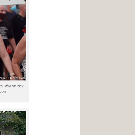
"נמאסה עלינו ת
תפקוד