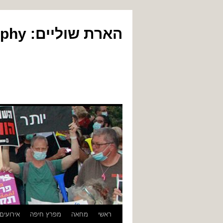
הארת שוליים: Yair Gil Photography
לדלג
ראשי
מחאה
מפרץ חיפה
אירועים