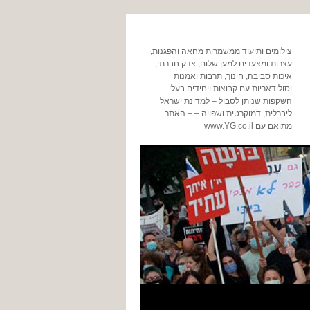
צילומים ותיעוד ממשמרות מחאה והפגנות,
עצרות ומצעדים למען שלום, צדק חברתי,
איכות סביבה, חינוך, תרבות ואמנות
וסולידאריות עם קבוצות ויחידים בעלי
השקפות שניתן לסבול – למדינת ישראל
ליברלית, דמוקרטית ושפויה – – האתר
מתואם עם www.YG.co.il