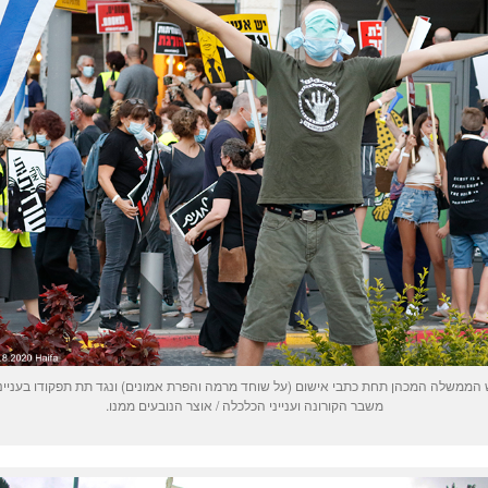
הממשלה המכהן תחת כתבי אישום (על שוחד מרמה והפרת אמונים) ונגד תת תפקודו בענייני
משבר הקורונה וענייני הכלכלה / אוצר הנובעים ממנו.