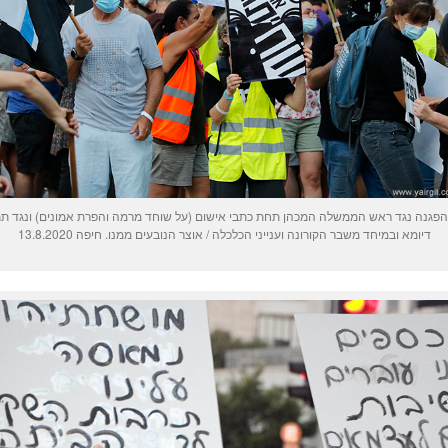
הפגנה נגד ראש הממשלה המכהן תחת כתבי אישום (על שוחד מרמה והפרת אמונים) ונגד תת 
דיומא ובמיחד משבר הקורונה וענייני הכלכלה / אוצר הנובעים ממנו. חיפה 13.8.2020