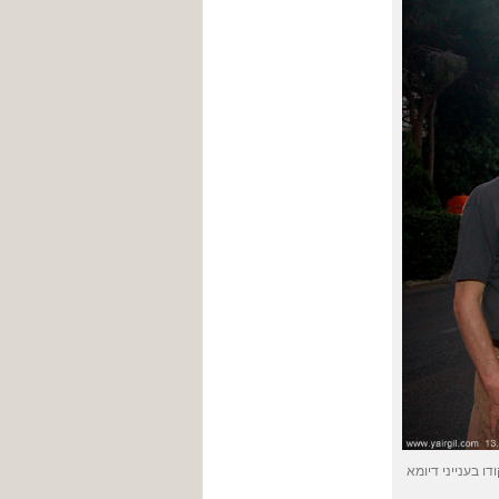
 בענייני דיומא