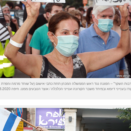
רבות השקר" – הפגנה נגד ראש הממשלה המכהן תחת כתבי אישום (על שוחד מרמה והפרת אמ
ו בענייני דיומא ובמיחד משבר הקורונה וענייני הכלכלה / אוצר הנובעים ממנו. חיפה 13.8.2020