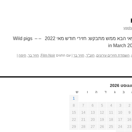
ygph
לקראת יום העצמאות החיבור החיפאי הבא ממש מתבקש: חזירי חודש מאי 2022 – – Wild pigs
in March 20
,
השמדת חזירים עירונים
,
חזב"ר
,
חזיר בר
|
עם התגים
Film Noir
,
חזיר בר
,
חיפה
|
גוסט 2026
ב
ג
ד
ה
ו
ש
1
8
7
6
5
4
3
2
15
14
13
12
11
10
9
22
21
20
19
18
17
16
29
28
27
26
25
24
23