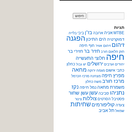
תגיות
אניה
בז"ן
MTBE
ארובה
ביבי
בלייה
הפגנה
הים התיכון
דמוקרטיה
זיהום
חוף חיפה
זיהום אוויר
חזיר בר
חזירי בר
חוק הלאום
חורב
חיפה
חלוצי התעשייה
ירושלים
כחלון
יהודים וערבים
יש גבול
מחאה
כתבי אישום
מגמה ירוקה
מפרץ חיפה
מצחנה
מרכז הכרמל
מרכז חורב
משה כחלון
נקז
משמרת מחאה
נמל חיפה
נתניהו
עשן
עשן שחור
סביבה
צוללות
פסטיבל הסרטים
צינור
שחיתות
קוליפורמים
צעדה
תל אביב
שמאל