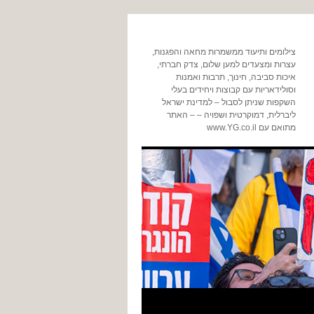
צילומים ותיעוד ממשמרות מחאה והפגנות,
עצרות ומצעדים למען שלום, צדק חברתי,
איכות סביבה, חינוך, תרבות ואמנות
וסולידאריות עם קבוצות ויחידים בעלי
השקפות שניתן לסבול – למדינת ישראל
ליברלית, דמוקרטית ושפויה – – האתר
מתואם עם www.YG.co.il