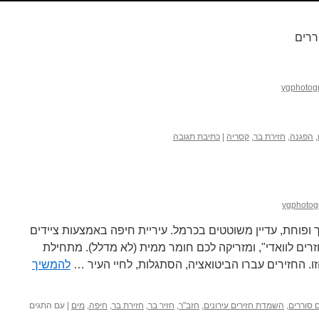
ררים
ygphotog
,
הפגנה
,
חזירת בר
,
קסריה
|
כתיבת תגובה
ygphotog
ופוחת, עדיין משוטטים בכרמל. עיריית חיפה באמצעות ציידים
זרים לוואדי", ומזריקה לכם חומר ממית (לא מדלל). מתחילת
להמשיך
 סוררים
,
השמדת חזירים עירונים
,
חזב"ר
,
חזיר בר
,
חזירת בר
,
חיפה
,
מים
|
עם התגים