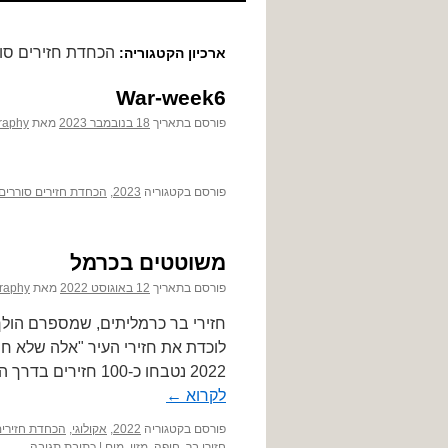
לתוכן
הכחדת חזירים סו
ארכיון הקטגוריה:
War-week6
פורסם בתאריך
18 בנובמבר 2023
מאת
raphy
פורסם בקטגוריה
2023
,
הכחדת חזירים סוררים
משוטטים בכרמל
פורסם בתאריך
12 באוגוסט 2022
מאת
raphy
חזירי בר כרמליתים, שמספרם הולך 
לוכדת את חזירי העיר "אלה שלא חו
2022 נטבחו כ-100 חזירים בדרך הזו. החזירים עברו הביטואציה, הסתגלות, לחיי העיר …
לקרוא
←
פורסם בקטגוריה
2022
,
אקולוגי
,
הכחדת חזירים
חזירי בר
,
חיפה
,
מזון
,
מים
|
כתיבת תגובה