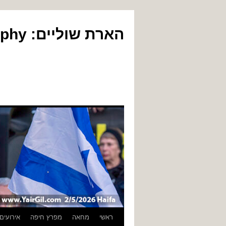
הארת שוליים: Yair Gil Photography
לדלג
ראשי
מחאה
מפרץ חיפה
אירועים