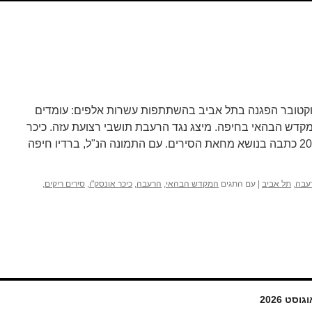
עה באוקטובר הפגנה בתל אביב בהשתתפות עשרות אלפים: עומדים
קדש הבהאי בחיפה. מיצג נגד הרעבת תושבי רצועת עזה. כיכר
אונסק"ו לשלום ולסובלנות 20-7-2025 כתבה בנושא מחאת הסירים. עם התמונה הנ"ל, ברדיו חיפה
עבה
,
תל אביב
|
עם התגים
המקדש הבהאי
,
הרעבה
,
כיכר אונסק"ו
,
סירים ריקים
,
גוסט 2026