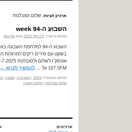
לתוכן
שלום וסובלנות
ארכיון תגיות:
השבוע ה-94 week
פורסם בתאריך
21 ביולי 2025
מאת
Yair Gil
השבוע ה-94 למלחמת השב
בשקט עם סירים ריקים למרגלות המ
107.5FM על …
להמשיך לקרוא
←
פורסם בקטגוריה
2025
,
דמוקרטיה
,
הפגנה
,
הר
שלום וסובלנות
|
כתיבת תגובה
ארכיונים
או