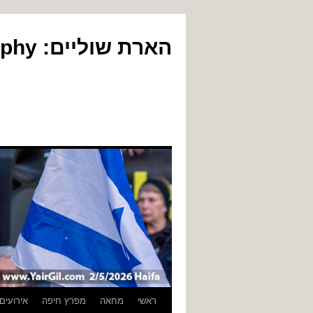
הארת שוליים: Yair Gil Photography
לדלג
ראשי
מחאה
מפרץ חיפה
אירועים