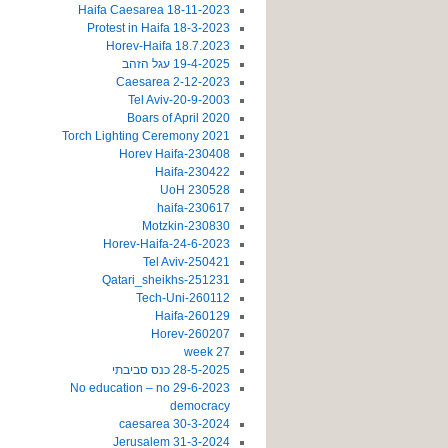
18-11-2023 Haifa Caesarea
18-3-2023 Protest in Haifa
18.7.2023 Horev-Haifa
19-4-2025 עגל הזהב
2-12-2023 Caesarea
20-9-2003-Tel Aviv
2020 Boars of April
2021 Torch Lighting Ceremony
230408-Horev Haifa
230422-Haifa
230528 UoH
230617-haifa
230830-Motzkin
24-6-2023-Horev-Haifa
250421-Tel Aviv
251231-Qatari_sheikhs
260112-Tech-Uni
260129-Haifa
260207-Horev
27 week
28-5-2025 כנס סביבתי
29-6-2023 No education – no
democracy
30-3-2024 caesarea
31-3-2024 Jerusalem