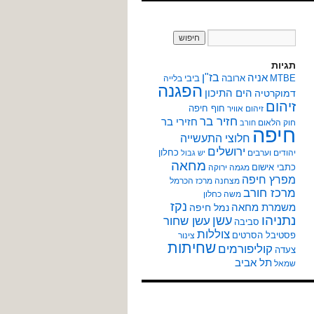
תגיות
אניה
בז"ן
MTBE
ארובה
ביבי
בלייה
הפגנה
הים התיכון
דמוקרטיה
זיהום
חוף חיפה
זיהום אוויר
חזיר בר
חזירי בר
חוק הלאום
חורב
חיפה
חלוצי התעשייה
ירושלים
כחלון
יהודים וערבים
יש גבול
מחאה
כתבי אישום
מגמה ירוקה
מפרץ חיפה
מצחנה
מרכז הכרמל
מרכז חורב
משה כחלון
נקז
משמרת מחאה
נמל חיפה
נתניהו
עשן
עשן שחור
סביבה
צוללות
פסטיבל הסרטים
צינור
שחיתות
קוליפורמים
צעדה
תל אביב
שמאל