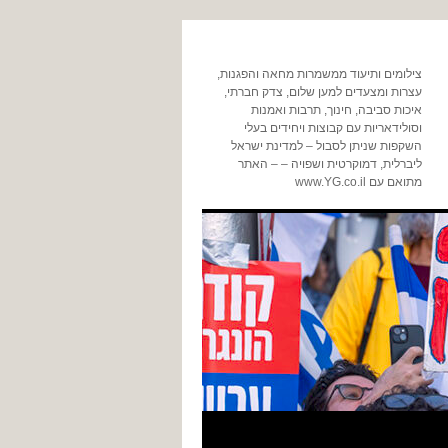
צילומים ותיעוד ממשמרות מחאה והפגנות,
עצרות ומצעדים למען שלום, צדק חברתי,
איכות סביבה, חינוך, תרבות ואמנות
וסולידאריות עם קבוצות ויחידים בעלי
השקפות שניתן לסבול – למדינת ישראל
ליברלית, דמוקרטית ושפויה – – האתר
מתואם עם www.YG.co.il