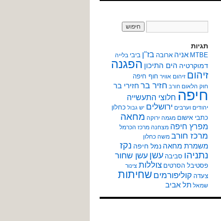
תגיות
אניה
בז"ן
MTBE
ארובה
ביבי
בלייה
הפגנה
הים התיכון
דמוקרטיה
זיהום
חוף חיפה
זיהום אוויר
חזיר בר
חזירי בר
חוק הלאום
חורב
חיפה
חלוצי התעשייה
ירושלים
כחלון
יהודים וערבים
יש גבול
מחאה
כתבי אישום
מגמה ירוקה
מפרץ חיפה
מצחנה
מרכז הכרמל
מרכז חורב
משה כחלון
נקז
משמרת מחאה
נמל חיפה
נתניהו
עשן
עשן שחור
סביבה
צוללות
פסטיבל הסרטים
צינור
שחיתות
קוליפורמים
צעדה
תל אביב
שמאל