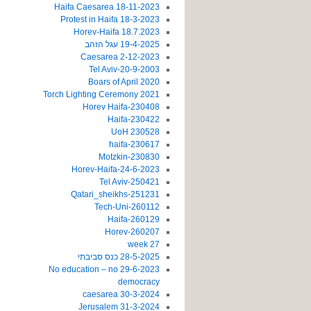
18-11-2023 Haifa Caesarea
18-3-2023 Protest in Haifa
18.7.2023 Horev-Haifa
19-4-2025 עגל הזהב
2-12-2023 Caesarea
20-9-2003-Tel Aviv
2020 Boars of April
2021 Torch Lighting Ceremony
230408-Horev Haifa
230422-Haifa
230528 UoH
230617-haifa
230830-Motzkin
24-6-2023-Horev-Haifa
250421-Tel Aviv
251231-Qatari_sheikhs
260112-Tech-Uni
260129-Haifa
260207-Horev
27 week
28-5-2025 כנס סביבתי
29-6-2023 No education – no
democracy
30-3-2024 caesarea
31-3-2024 Jerusalem