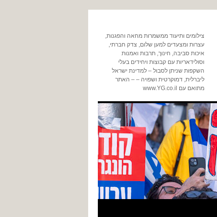
צילומים ותיעוד ממשמרות מחאה והפגנות,
עצרות ומצעדים למען שלום, צדק חברתי,
איכות סביבה, חינוך, תרבות ואמנות
וסולידאריות עם קבוצות ויחידים בעלי
השקפות שניתן לסבול – למדינת ישראל
ליברלית, דמוקרטית ושפויה – – האתר
מתואם עם www.YG.co.il