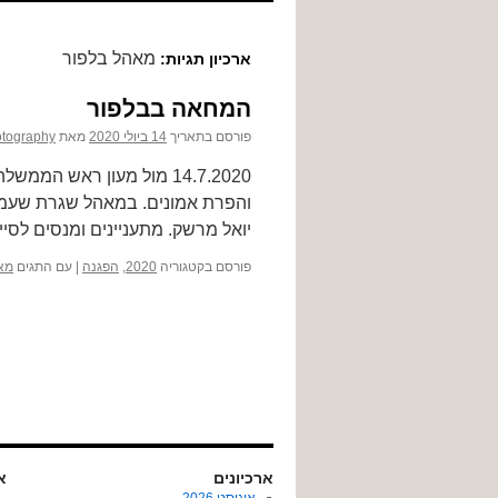
לתוכן
מאהל בלפור
ארכיון תגיות:
המחאה בבלפור
פורסם בתאריך
14 ביולי 2020
מאת
tography
14.7.2020 מול מעון ראש 
והפרת אמונים. במאהל שגרת שעמום 
יואל מרשק. מתעניינים ומנסים לסי
פורסם בקטגוריה
2020
,
הפגנה
|
עם התגים
מא
ארכיונים
או