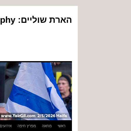
הארת שוליים: Yair Gil Photography
לדלג
ראשי
מחאה
מפרץ חיפה
אירועים