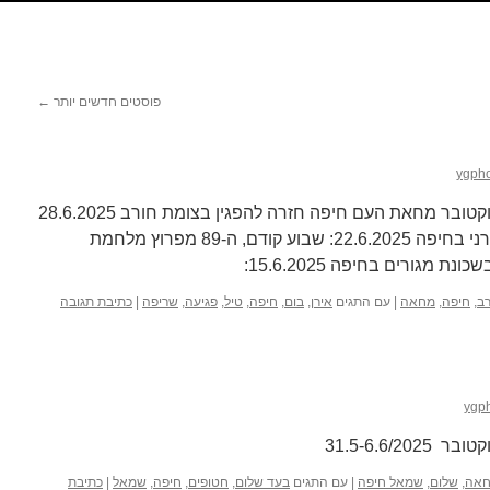
פוסטים חדשים יותר
←
ygph
השבוע ה-91 למלחמת השבעה באוקטובר מחאת העם חיפה חזרה להפגין בצומת חורב 28.6.2025
שבוע לפני כן, שבוע 90, פגע טיל אירני בחיפה 22.6.2025: שבוע קודם, ה-89 מפרוץ מלחמת
מגורים בחיפה 15.6.2025:
רב
,
חיפה
,
מחאה
|
עם התגים
אירן
,
בום
,
חיפה
,
טיל
,
פגיעה
,
שריפה
|
כתיבת תגובה
ygp
אה
,
שלום
,
שמאל חיפה
|
עם התגים
בעד שלום
,
חטופים
,
חיפה
,
שמאל
|
כתיבת