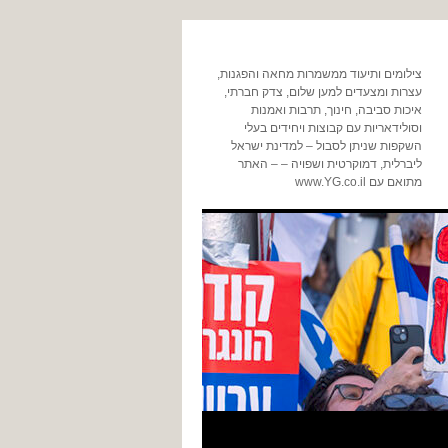
צילומים ותיעוד ממשמרות מחאה והפגנות,
עצרות ומצעדים למען שלום, צדק חברתי,
איכות סביבה, חינוך, תרבות ואמנות
וסולידאריות עם קבוצות ויחידים בעלי
השקפות שניתן לסבול – למדינת ישראל
ליברלית, דמוקרטית ושפויה – – האתר
מתואם עם www.YG.co.il