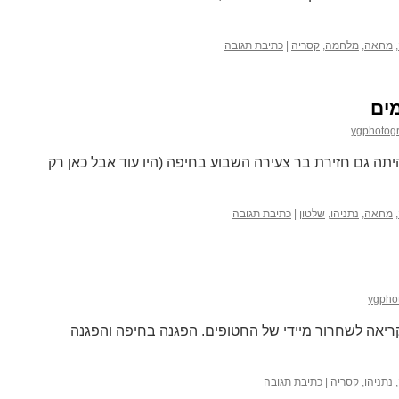
,
מחאה
,
מלחמה
,
קסריה
|
כתיבת תגובה
ygphotog
היתה גם חזירת בר צעירה השבוע בחיפה (היו עוד אבל כאן רק
,
מחאה
,
נתניהו
,
שלטון
|
כתיבת תגובה
ygpho
ערכה בעזה וקריאה לשחרור מיידי של החטופים. הפגנה בחיפה והפגנה
,
נתניהו
,
קסריה
|
כתיבת תגובה