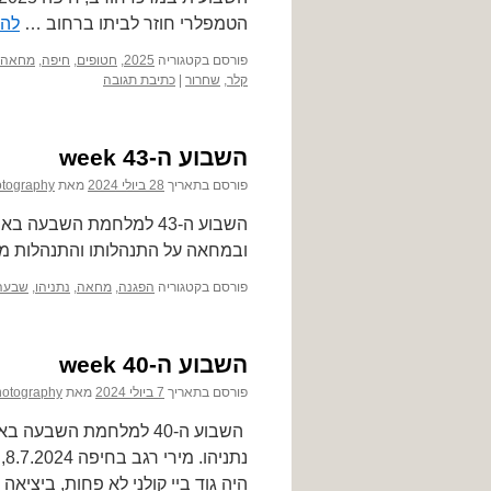
הטמפלרי חוזר לביתו ברחוב …
להמ
פורסם בקטגוריה
2025
,
חטופים
,
חיפה
,
מחאה
קלר
,
שחרור
|
כתיבת תגובה
השבוע ה-43 week
פורסם בתאריך
28 ביולי 2024
מאת
tography
ובמחאה על התנהלותו והתנהלות מ
פורסם בקטגוריה
הפגנה
,
מחאה
,
נתניהו
,
שבעה 
השבוע ה-40 week
פורסם בתאריך
7 ביולי 2024
מאת
hotography
נת
היה גוד ביי קולני לא פחות, ביציאה האחורי