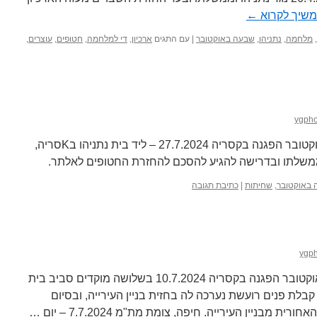
שיך לקרוא
←
,
מלחמה
,
נתניהו
,
שבעה באוקטובר
|
עם התגים
ארכיון
,
די למלחמה
,
חטופים
,
עוצרים
,
ygpho
השבוע ה-43 למלחמת השבעה באוקטובר הפגנה בקסריה 27.7.2024 – ליד בית נתניהו בKסריה,
משלתו ובדרישה להגיע להסכם להחזרת החטופים לאלתר.
באוקטובר
,
שחיתות
|
כתיבת תגובה
ygp
השבוע ה-40 למלחמת השבעה באוקטובר הפגנה בקסריה 10.7.2024 בשלושה מוקדים סביב בית
ניהו. מירי רגב בחיפה 8.7.2024, קבלת פנים רועשת נערכה לה בחזית בניין העירייה, ובסיום
ת מבניין העירייה. חיפה, צומת מת"מ 7.7.2024 – יום …