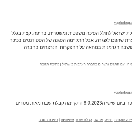
ygphotogr
הו וממשלת ישראל לחולל הפיכה משפטית ומשטרית. בחיפה, קצת בגלל
צרת שהפכו לשגרה. אבל התקיימה הפגנה של הסטודנטים בכיכר
במושבה הגרמנית במחאה על ההפקרות והנרצחים בחברה
אה
|
עם התגים
נרצחים בחברה הערבית בישראל
|
כתיבת תגובה
ygphotogr
השבוע ה-36 למחאה. צילומים מחיפה ביום שישי ה8.9.2023 התקיימה קבלת שבת מאות מטרים
יכה חוקתית
,
חיפה
,
מחאה
,
קבלת שבת
,
שחיתויות
|
כתיבת תגובה