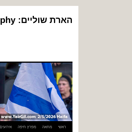
הארת שוליים: Yair Gil Photography
לדלג
ראשי
מחאה
מפרץ חיפה
אירועים