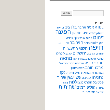
תגיות
אניה
בז"ן
MTBE
ארובה
ביבי
בלייה
הפגנה
הים התיכון
דמוקרטיה
זיהום
חוף חיפה
זיהום אוויר
חזיר בר
חזירי בר
חוק הלאום
חורב
חיפה
חלוצי התעשייה
ירושלים
כחלון
יהודים וערבים
יש גבול
מחאה
כתבי אישום
מגמה ירוקה
מפרץ חיפה
מצחנה
מרכז הכרמל
מרכז חורב
משה כחלון
נקז
משמרת מחאה
נמל חיפה
נתניהו
עשן
עשן שחור
סביבה
צוללות
פסטיבל הסרטים
צינור
שחיתות
קוליפורמים
צעדה
תל אביב
שמאל