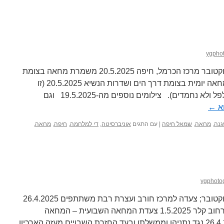
ygpho
השבוע ה-85 למלחמת השבעה באוקטובר מרכז הכרמל, חיפה 20.5.2025 משמרת מחאה בצומת
דניה 21.5.2025 חיפה – משמרת מחאה יומית בצומת דרך הים ושדרות הנשיא 20.5.2025 (זו
המשמרת שהותקפה אתמול בגז פלפל ולא נחמדים). צילומים נוספים מה-19.5.2025 וגם
א
←
גנה
,
מחאה
,
שמאל חיפה
|
עם התגים
אוניברסיטה
,
די למלחמה
,
חיפה
,
מחאה
,
ygphoto
השבוע ה-82 למלחמת השבעה באוקטובר; צעדה למרכז חורב ועצרת רבת משתתפים 26.4.2025
+הארכיון הטמפלרי חוזר למשכנו ברחוב קלר 1.5.2025 צעדת המחאה השבועית – המחאה
השבועית במרכז חורב, חיפה 26.4.2025 נגד נתניהו וממשלתו ובעד החזרת השבויים מעזה הארכיון