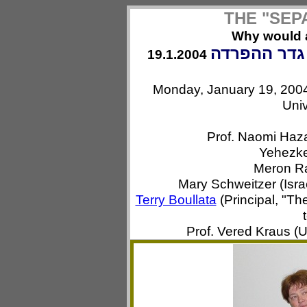
THE "SEP
Why would a
גדר ההפרדה
19.1.2004
Monday, January 19, 2004,
Univ
Prof. Naomi Haz
Yehezke
Meron Ra
Mary Schweitzer (Israe
Terry Boullata
(Principal, "Th
Prof. Vered Kraus (Un